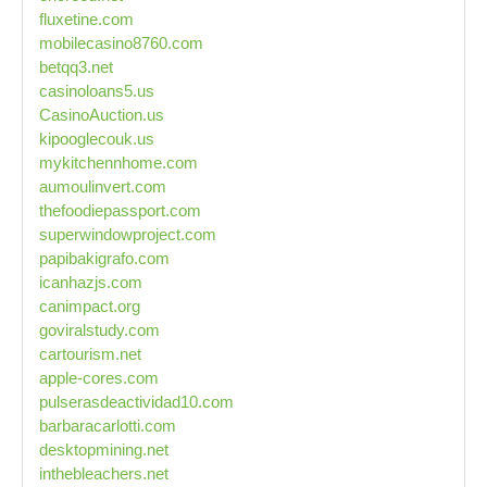
fluxetine.com
mobilecasino8760.com
betqq3.net
casinoloans5.us
CasinoAuction.us
kipooglecouk.us
mykitchennhome.com
aumoulinvert.com
thefoodiepassport.com
superwindowproject.com
papibakigrafo.com
icanhazjs.com
canimpact.org
goviralstudy.com
cartourism.net
apple-cores.com
pulserasdeactividad10.com
barbaracarlotti.com
desktopmining.net
inthebleachers.net