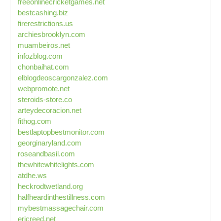
freeonlinecricketgames.net
bestcashing.biz
firerestrictions.us
archiesbrooklyn.com
muambeiros.net
infozblog.com
chonbaihat.com
elblogdeoscargonzalez.com
webpromote.net
steroids-store.co
arteydecoracion.net
fithog.com
bestlaptopbestmonitor.com
georginaryland.com
roseandbasil.com
thewhitewhitelights.com
atdhe.ws
heckrodtwetland.org
halfheardinthestillness.com
mybestmassagechair.com
ericreed.net