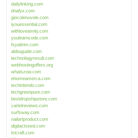
dailylinking.com
dnafyx.com
giocolenuvole.com
iyouessential.com
withloveamity.com
youlearncode.com
fxyatirim.com
abbuguide.com
technologyresult.com
webhostingoffers.org
whatszow.com
ehomeamerca.com
techintendo.com
techgreenpure.com
bestdropshipstore.com
cartelreviews.com
surfsway.com
nailartproduct.com
digitactseed.com
lvlcraft.com