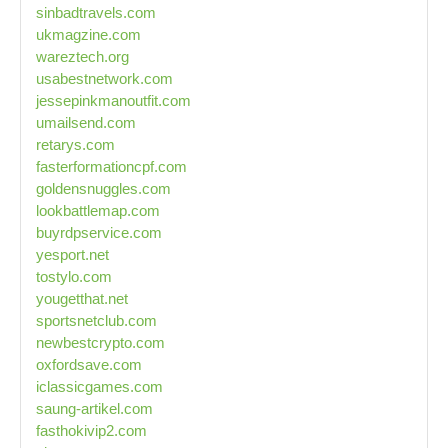
sinbadtravels.com
ukmagzine.com
wareztech.org
usabestnetwork.com
jessepinkmanoutfit.com
umailsend.com
retarys.com
fasterformationcpf.com
goldensnuggles.com
lookbattlemap.com
buyrdpservice.com
yesport.net
tostylo.com
yougetthat.net
sportsnetclub.com
newbestcrypto.com
oxfordsave.com
iclassicgames.com
saung-artikel.com
fasthokivip2.com