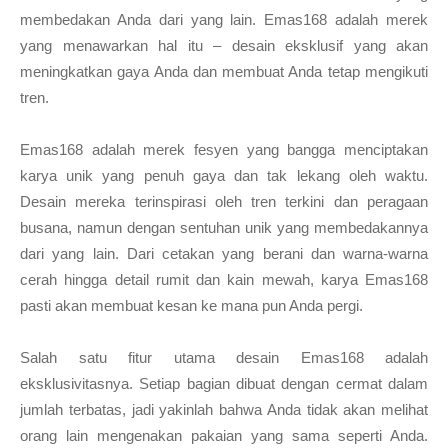
membedakan Anda dari yang lain. Emas168 adalah merek
yang menawarkan hal itu – desain eksklusif yang akan
meningkatkan gaya Anda dan membuat Anda tetap mengikuti
tren.
Emas168 adalah merek fesyen yang bangga menciptakan
karya unik yang penuh gaya dan tak lekang oleh waktu.
Desain mereka terinspirasi oleh tren terkini dan peragaan
busana, namun dengan sentuhan unik yang membedakannya
dari yang lain. Dari cetakan yang berani dan warna-warna
cerah hingga detail rumit dan kain mewah, karya Emas168
pasti akan membuat kesan ke mana pun Anda pergi.
Salah satu fitur utama desain Emas168 adalah
eksklusivitasnya. Setiap bagian dibuat dengan cermat dalam
jumlah terbatas, jadi yakinlah bahwa Anda tidak akan melihat
orang lain mengenakan pakaian yang sama seperti Anda.