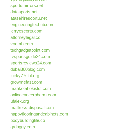
sportsmirrors.net
datasports.net
atasehirescortu.net
engineeringtechub.com
jerryescorts.com
attorneylegal.co
voomb.com
techgadgetpoint.com
tvsportsguide24.com
sportsreviews24.com
dubai360blog.com
lucky77slot.org
growmefast.com
mahkotahokislot.com
onlinecancerpharm.com
ufalek.org
mattress-disposal.com
happyflooringandcabinets.com
bodybuildinglife.co
qrdoggy.com