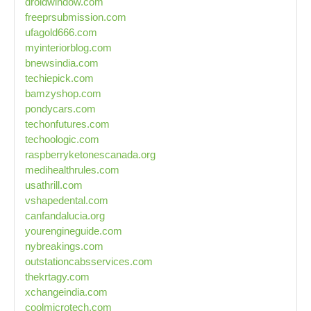
droidwindow.com
freeprsubmission.com
ufagold666.com
myinteriorblog.com
bnewsindia.com
techiepick.com
bamzyshop.com
pondycars.com
techonfutures.com
techoologic.com
raspberryketonescanada.org
medihealthrules.com
usathrill.com
vshapedental.com
canfandalucia.org
yourengineguide.com
nybreakings.com
outstationcabsservices.com
thekrtagy.com
xchangeindia.com
coolmicrotech.com