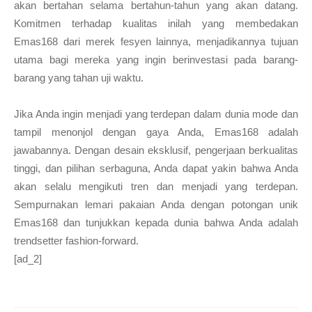
akan bertahan selama bertahun-tahun yang akan datang.
Komitmen terhadap kualitas inilah yang membedakan
Emas168 dari merek fesyen lainnya, menjadikannya tujuan
utama bagi mereka yang ingin berinvestasi pada barang-
barang yang tahan uji waktu.
Jika Anda ingin menjadi yang terdepan dalam dunia mode dan
tampil menonjol dengan gaya Anda, Emas168 adalah
jawabannya. Dengan desain eksklusif, pengerjaan berkualitas
tinggi, dan pilihan serbaguna, Anda dapat yakin bahwa Anda
akan selalu mengikuti tren dan menjadi yang terdepan.
Sempurnakan lemari pakaian Anda dengan potongan unik
Emas168 dan tunjukkan kepada dunia bahwa Anda adalah
trendsetter fashion-forward.
[ad_2]
Post