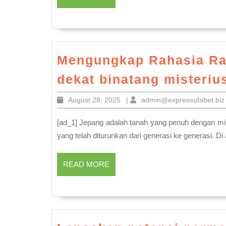
MORE
Mengungkap Rahasia Raj
dekat binatang misteriu
August
August 28, 2025
|
admin@expressufabet.biz
28,
2025
[ad_1] Jepang adalah tanah yang penuh dengan mis
yang telah diturunkan dari generasi ke generasi. 
READ
READ MORE
MORE