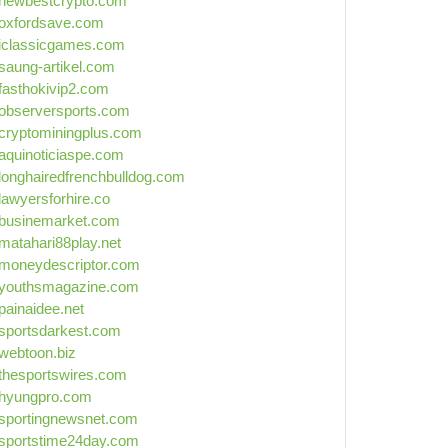
newbestcrypto.com
oxfordsave.com
iclassicgames.com
saung-artikel.com
fasthokivip2.com
observersports.com
cryptominingplus.com
aquinoticiaspe.com
longhairedfrenchbulldog.com
lawyersforhire.co
businemarket.com
matahari88play.net
moneydescriptor.com
youthsmagazine.com
painaidee.net
sportsdarkest.com
webtoon.biz
thesportswires.com
hyungpro.com
sportingnewsnet.com
sportstime24day.com