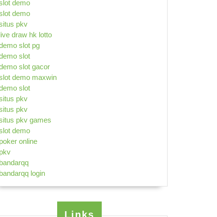
slot demo
slot demo
situs pkv
live draw hk lotto
demo slot pg
demo slot
demo slot gacor
slot demo maxwin
demo slot
situs pkv
situs pkv
situs pkv games
slot demo
poker online
pkv
bandarqq
bandarqq login
Links