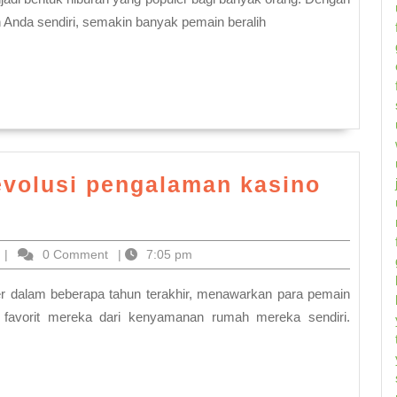
nduan
Anda sendiri, semakin banyak pemain beralih
tuk
kses
sino
line
volusi pengalaman kasino
admin@expressufabet.biz
|
0 Comment
|
7:05 pm
ler dalam beberapa tahun terakhir, menawarkan para pemain
favorit mereka dari kenyamanan rumah mereka sendiri.