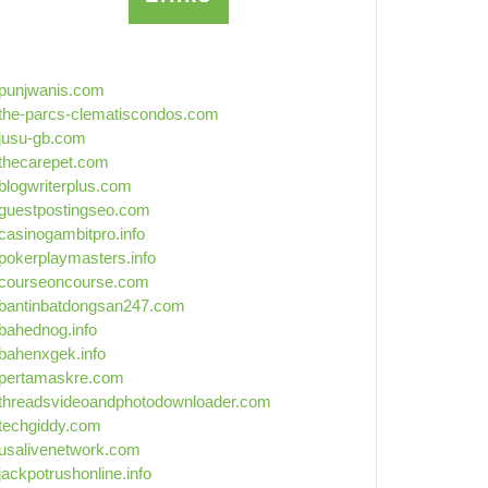
punjwanis.com
the-parcs-clematiscondos.com
jusu-gb.com
thecarepet.com
blogwriterplus.com
guestpostingseo.com
casinogambitpro.info
pokerplaymasters.info
courseoncourse.com
bantinbatdongsan247.com
bahednog.info
bahenxgek.info
pertamaskre.com
threadsvideoandphotodownloader.com
techgiddy.com
usalivenetwork.com
jackpotrushonline.info