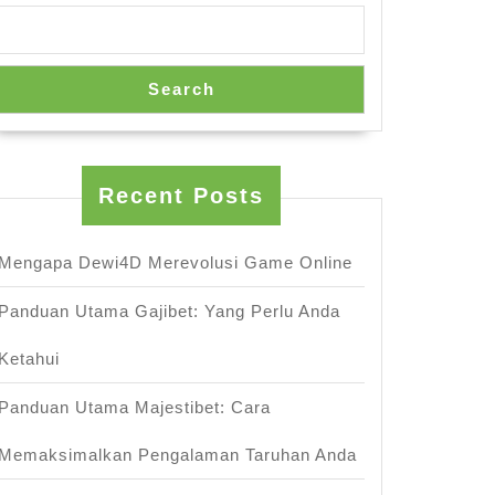
spin:
u
Search
ga
m
Recent Posts
Mengapa Dewi4D Merevolusi Game Online
Panduan Utama Gajibet: Yang Perlu Anda
Ketahui
Panduan Utama Majestibet: Cara
Memaksimalkan Pengalaman Taruhan Anda