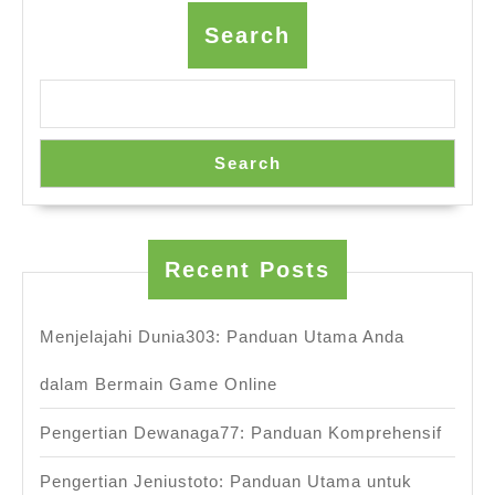
Search
Search
Recent Posts
Menjelajahi Dunia303: Panduan Utama Anda
dalam Bermain Game Online
Pengertian Dewanaga77: Panduan Komprehensif
Pengertian Jeniustoto: Panduan Utama untuk