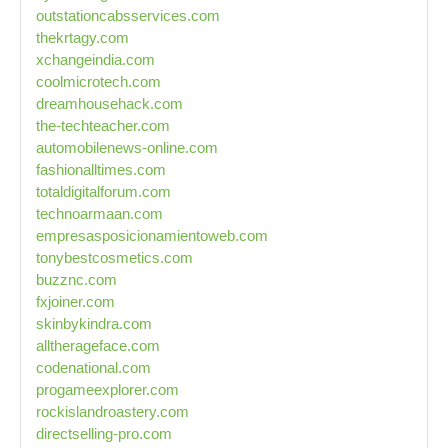
outstationcabsservices.com
thekrtagy.com
xchangeindia.com
coolmicrotech.com
dreamhousehack.com
the-techteacher.com
automobilenews-online.com
fashionalltimes.com
totaldigitalforum.com
technoarmaan.com
empresasposicionamientoweb.com
tonybestcosmetics.com
buzznc.com
fxjoiner.com
skinbykindra.com
alltherageface.com
codenational.com
progameexplorer.com
rockislandroastery.com
directselling-pro.com