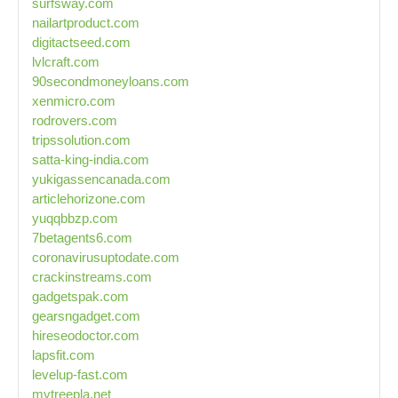
surfsway.com
nailartproduct.com
digitactseed.com
lvlcraft.com
90secondmoneyloans.com
xenmicro.com
rodrovers.com
tripssolution.com
satta-king-india.com
yukigassencanada.com
articlehorizone.com
yuqqbbzp.com
7betagents6.com
coronavirusuptodate.com
crackinstreams.com
gadgetspak.com
gearsngadget.com
hireseodoctor.com
lapsfit.com
levelup-fast.com
mytreepla.net