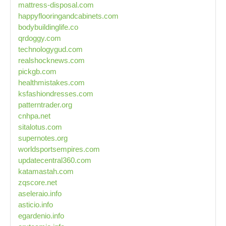
mattress-disposal.com
happyflooringandcabinets.com
bodybuildinglife.co
qrdoggy.com
technologygud.com
realshocknews.com
pickgb.com
healthmistakes.com
ksfashiondresses.com
patterntrader.org
cnhpa.net
sitalotus.com
supernotes.org
worldsportsempires.com
updatecentral360.com
katamastah.com
zqscore.net
aseleraio.info
asticio.info
egardenio.info