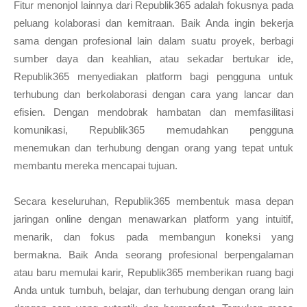
Fitur menonjol lainnya dari Republik365 adalah fokusnya pada
peluang kolaborasi dan kemitraan. Baik Anda ingin bekerja
sama dengan profesional lain dalam suatu proyek, berbagi
sumber daya dan keahlian, atau sekadar bertukar ide,
Republik365 menyediakan platform bagi pengguna untuk
terhubung dan berkolaborasi dengan cara yang lancar dan
efisien. Dengan mendobrak hambatan dan memfasilitasi
komunikasi, Republik365 memudahkan pengguna
menemukan dan terhubung dengan orang yang tepat untuk
membantu mereka mencapai tujuan.
Secara keseluruhan, Republik365 membentuk masa depan
jaringan online dengan menawarkan platform yang intuitif,
menarik, dan fokus pada membangun koneksi yang
bermakna. Baik Anda seorang profesional berpengalaman
atau baru memulai karir, Republik365 memberikan ruang bagi
Anda untuk tumbuh, belajar, dan terhubung dengan orang lain