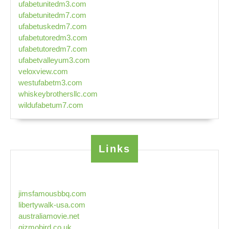
ufabetunitedm3.com
ufabetunitedm7.com
ufabetuskedm7.com
ufabetutoredm3.com
ufabetutoredm7.com
ufabetvalleyum3.com
veloxview.com
westufabetm3.com
whiskeybrothersllc.com
wildufabetum7.com
Links
jimsfamousbbq.com
libertywalk-usa.com
australiamovie.net
gizmobird.co.uk