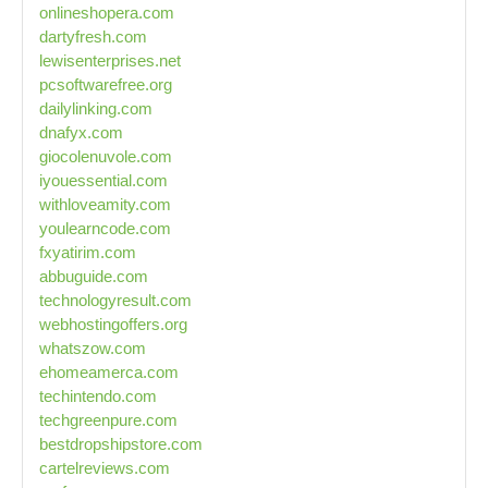
onlineshopera.com
dartyfresh.com
lewisenterprises.net
pcsoftwarefree.org
dailylinking.com
dnafyx.com
giocolenuvole.com
iyouessential.com
withloveamity.com
youlearncode.com
fxyatirim.com
abbuguide.com
technologyresult.com
webhostingoffers.org
whatszow.com
ehomeamerca.com
techintendo.com
techgreenpure.com
bestdropshipstore.com
cartelreviews.com