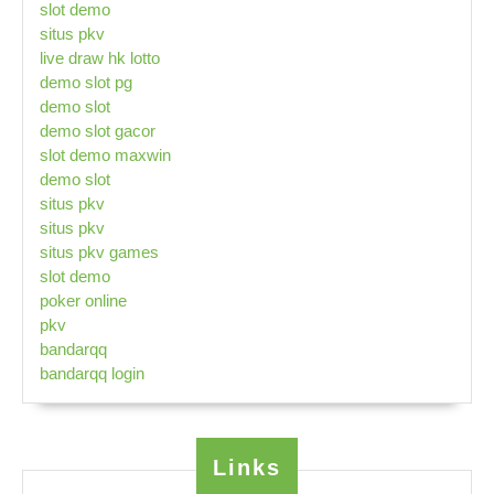
slot demo
situs pkv
live draw hk lotto
demo slot pg
demo slot
demo slot gacor
slot demo maxwin
demo slot
situs pkv
situs pkv
situs pkv games
slot demo
poker online
pkv
bandarqq
bandarqq login
Links