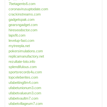
7betagents6.com
coronavirusuptodate.com
crackinstreams.com
gadgetspak.com
gearsngadget.com
hireseodoctor.com
lapsfit.com
levelup-fast.com
mytreepla.net
pokersimulations.com
replicamanufactory.net
rezultate-loto.info
splendifulous.com
sportsrecords4u.com
topceleberites.com
ufabetting8m4.com
ufabetunionum3.com
ufabetvalueum3.com
ufabetvaultm7.com
ufabetvillageum7.com