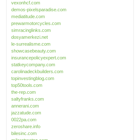
vexonhcf.com
demos-pixelsparadise.com
mediatitude.com
prewarmotorcycles.com
simracinglinks.com
dosyamerkezi.net
le-surrealisme.com
showcasebeauty.com
insurancepolicyexpert.com
statkeycompany.com
carolinadeckbuilders.com
topinvestingblog.com
top50tools.com
the-rep.com
saltyfranks.com
annerani.com
jazzatude.com
0022pa.com
zeroshare.info
bilesinc.com