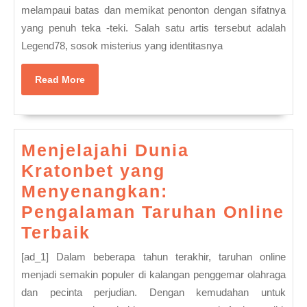
Misterius:
melampaui batas dan memikat penonton dengan sifatnya
Menjelajahi
yang penuh teka -teki. Salah satu artis tersebut adalah
Legend78, sosok misterius yang identitasnya
Dunia
Legend78
Read
Read More
yang
More
menarik
Menjelajahi Dunia
Kratonbet yang
Menyenangkan:
Pengalaman Taruhan Online
Menjelajahi
Terbaik
Dunia
[ad_1] Dalam beberapa tahun terakhir, taruhan online
Kratonbet
menjadi semakin populer di kalangan penggemar olahraga
yang
dan pecinta perjudian. Dengan kemudahan untuk