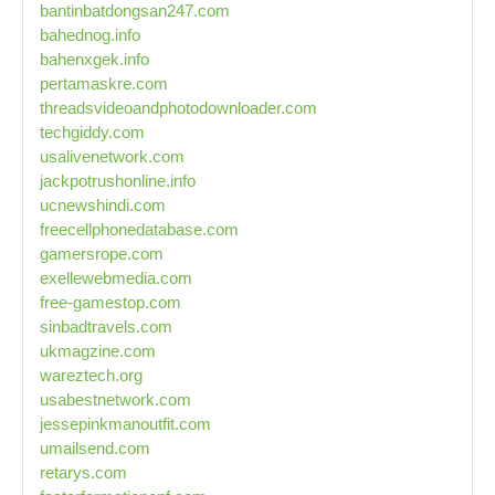
bantinbatdongsan247.com
bahednog.info
bahenxgek.info
pertamaskre.com
threadsvideoandphotodownloader.com
techgiddy.com
usalivenetwork.com
jackpotrushonline.info
ucnewshindi.com
freecellphonedatabase.com
gamersrope.com
exellewebmedia.com
free-gamestop.com
sinbadtravels.com
ukmagzine.com
wareztech.org
usabestnetwork.com
jessepinkmanoutfit.com
umailsend.com
retarys.com