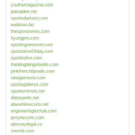
youthsmagazine.com
painaidee.net
sportsdarkest.com
webtoon.biz
thesportswires.com
hyungpro.com
sportingnewsnet.com
sportstime24day.com
sporteslive.com
theblingblingshields.com
pinkfrenchtipnails.com
newgamestv.com
sportsgallerys.com
sportsmirrors.net
datasports.net
atasehirescortu.net
engineeringtechub.com
jerryescorts.com
attorneylegal.co
voomb.com