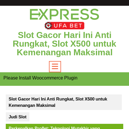
Skip
to
content
Slot Gacor Hari Ini Anti
Rungkat, Slot X500 untuk
Kemenangan Maksimal
Open
Please Install Woocommerce Plugin
Button
Slot Gacor Hari Ini Anti Rungkat, Slot X500 untuk
Kemenangan Maksimal
Judi Slot
Perkenalkan Pro8et: Teknologi Mutakhir yang