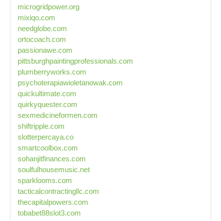
microgridpower.org
mixiqo.com
needglobe.com
ortocoach.com
passionawe.com
pittsburghpaintingprofessionals.com
plumberryworks.com
psychoterapiawioletanowak.com
quickultimate.com
quirkyquester.com
sexmedicineformen.com
shiftripple.com
slotterpercaya.co
smartcoolbox.com
sohanjitfinances.com
soulfulhousemusic.net
sparklooms.com
tacticalcontractingllc.com
thecapitalpowers.com
tobabet88slot3.com