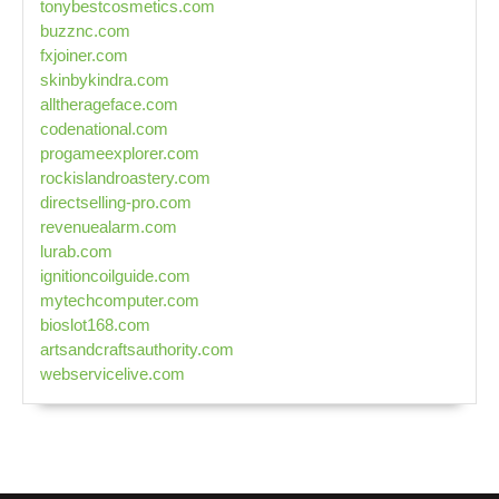
tonybestcosmetics.com
buzznc.com
fxjoiner.com
skinbykindra.com
alltherageface.com
codenational.com
progameexplorer.com
rockislandroastery.com
directselling-pro.com
revenuealarm.com
lurab.com
ignitioncoilguide.com
mytechcomputer.com
bioslot168.com
artsandcraftsauthority.com
webservicelive.com