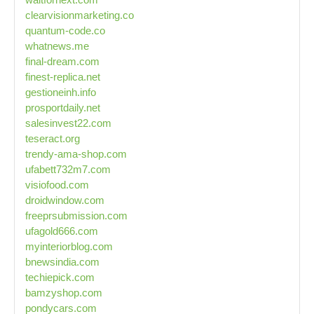
clearvisionmarketing.co
quantum-code.co
whatnews.me
final-dream.com
finest-replica.net
gestioneinh.info
prosportdaily.net
salesinvest22.com
teseract.org
trendy-ama-shop.com
ufabett732m7.com
visiofood.com
droidwindow.com
freeprsubmission.com
ufagold666.com
myinteriorblog.com
bnewsindia.com
techiepick.com
bamzyshop.com
pondycars.com