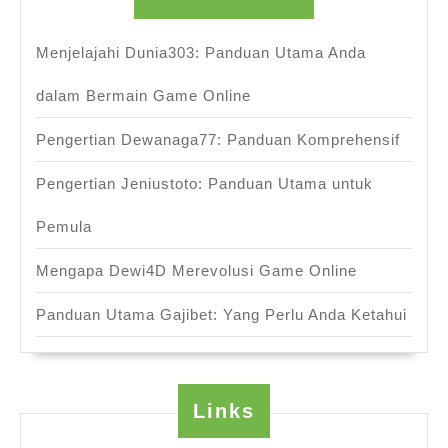
Menjelajahi Dunia303: Panduan Utama Anda
dalam Bermain Game Online
Pengertian Dewanaga77: Panduan Komprehensif
Pengertian Jeniustoto: Panduan Utama untuk
Pemula
Mengapa Dewi4D Merevolusi Game Online
Panduan Utama Gajibet: Yang Perlu Anda Ketahui
Links