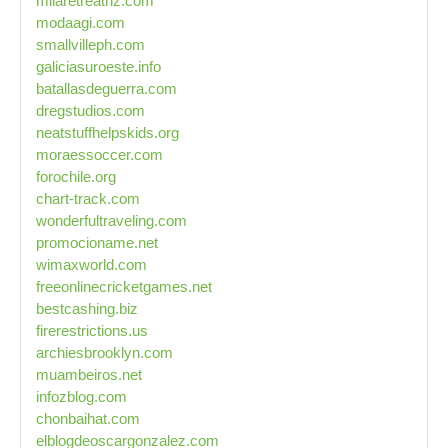
milaretreatnz.com
modaagi.com
smallvilleph.com
galiciasuroeste.info
batallasdeguerra.com
dregstudios.com
neatstuffhelpskids.org
moraessoccer.com
forochile.org
chart-track.com
wonderfultraveling.com
promocioname.net
wimaxworld.com
freeonlinecricketgames.net
bestcashing.biz
firerestrictions.us
archiesbrooklyn.com
muambeiros.net
infozblog.com
chonbaihat.com
elblogdeoscargonzalez.com