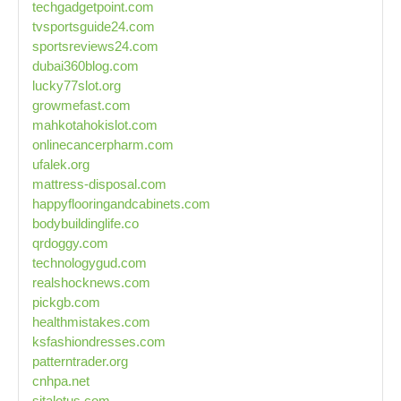
techgadgetpoint.com
tvsportsguide24.com
sportsreviews24.com
dubai360blog.com
lucky77slot.org
growmefast.com
mahkotahokislot.com
onlinecancerpharm.com
ufalek.org
mattress-disposal.com
happyflooringandcabinets.com
bodybuildinglife.co
qrdoggy.com
technologygud.com
realshocknews.com
pickgb.com
healthmistakes.com
ksfashiondresses.com
patterntrader.org
cnhpa.net
sitalotus.com