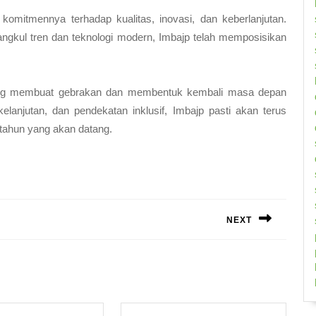
komitmennya terhadap kualitas, inovasi, dan keberlanjutan.
ngkul tren dan teknologi modern, Imbajp telah memposisikan
yang membuat gebrakan dan membentuk kembali masa depan
lanjutan, dan pendekatan inklusif, Imbajp pasti akan terus
tahun yang akan datang.
NEXT
Next
post: