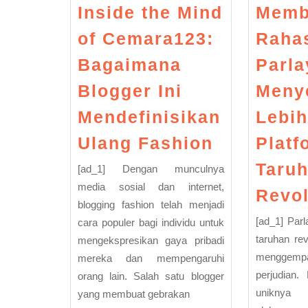
Inside the Mind
Memb
of Cemara123:
Raha
Bagaimana
Parla
Blogger Ini
Meny
Mendefinisikan
Lebi
Inside
Ulang Fashion
Platf
the
Taru
[ad_1] Dengan munculnya
Mind
media sosial dan internet,
Revol
of
blogging fashion telah menjadi
Cemara12
[ad_1] Parl
cara populer bagi individu untuk
Bagaiman
taruhan rev
mengekspresikan gaya pribadi
mengge
mereka dan mempengaruhi
Blogger
perjudian.
orang lain. Salah satu blogger
Ini
uniknya 
yang membuat gebrakan
Mendefini