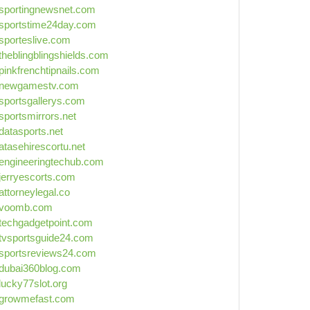
sportingnewsnet.com
sportstime24day.com
sporteslive.com
theblingblingshields.com
pinkfrenchtipnails.com
newgamestv.com
sportsgallerys.com
sportsmirrors.net
datasports.net
atasehirescortu.net
engineeringtechub.com
jerryescorts.com
attorneylegal.co
voomb.com
techgadgetpoint.com
tvsportsguide24.com
sportsreviews24.com
dubai360blog.com
lucky77slot.org
growmefast.com