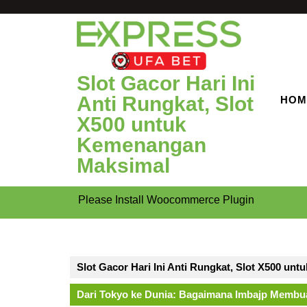
Skip
to
content
Slot Gacor Hari Ini
Anti Rungkat, Slot
HOM
X500 untuk
Kemenangan
Maksimal
Please Install Woocommerce Plugin
Slot Gacor Hari Ini Anti Rungkat, Slot X500 u
Dari Tokyo ke Dunia: Bagaimana Imbajp Membuat