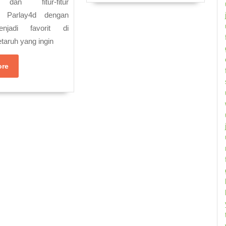
 dan fitur-fitur
Platform
a, Parlay4d dengan
Taruhan
njadi favorit di
Revolusioner
taruh yang ingin
Read
ore
More