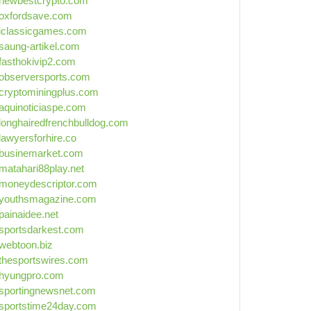
newbestcrypto.com
oxfordsave.com
iclassicgames.com
saung-artikel.com
fasthokivip2.com
observersports.com
cryptominingplus.com
aquinoticiaspe.com
longhairedfrenchbulldog.com
lawyersforhire.co
businemarket.com
matahari88play.net
moneydescriptor.com
youthsmagazine.com
painaidee.net
sportsdarkest.com
webtoon.biz
thesportswires.com
hyungpro.com
sportingnewsnet.com
sportstime24day.com