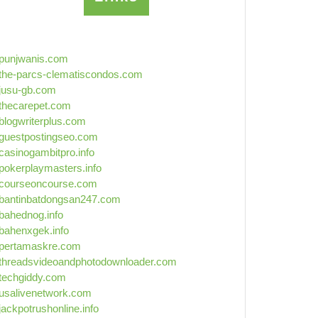
punjwanis.com
the-parcs-clematiscondos.com
jusu-gb.com
thecarepet.com
blogwriterplus.com
:
guestpostingseo.com
an
casinogambitpro.info
pokerplaymasters.info
courseoncourse.com
bantinbatdongsan247.com
bahednog.info
bahenxgek.info
pertamaskre.com
threadsvideoandphotodownloader.com
techgiddy.com
usalivenetwork.com
jackpotrushonline.info