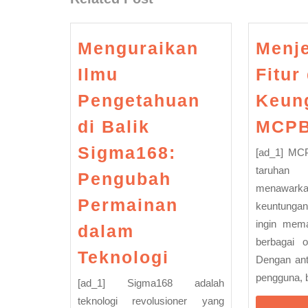
Menguraikan
Menje
Ilmu
Fitur
Pengetahuan
Keun
di Balik
MCPB
Sigma168:
[ad_1] MCP
taruha
Pengubah
menawarkan
Permainan
keuntunga
ingin mem
dalam
berbagai o
Menguraikan
Teknologi
Dengan an
Ilmu
pengguna, 
[ad_1] Sigma168 adalah
Pengetahuan
teknologi revolusioner yang