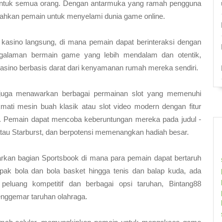
 untuk semua orang. Dengan antarmuka yang ramah pengguna
hkan pemain untuk menyelami dunia game online.
 kasino langsung, di mana pemain dapat berinteraksi dengan
pengalaman bermain game yang lebih mendalam dan otentik,
sino berbasis darat dari kenyamanan rumah mereka sendiri.
 juga menawarkan berbagai permainan slot yang memenuhi
mati mesin buah klasik atau slot video modern dengan fitur
. Pemain dapat mencoba keberuntungan mereka pada judul -
atau Starburst, dan berpotensi memenangkan hadiah besar.
rkan bagian Sportsbook di mana para pemain dapat bertaruh
epak bola dan bola basket hingga tenis dan balap kuda, ada
eluang kompetitif dan berbagai opsi taruhan, Bintang88
ggemar taruhan olahraga.