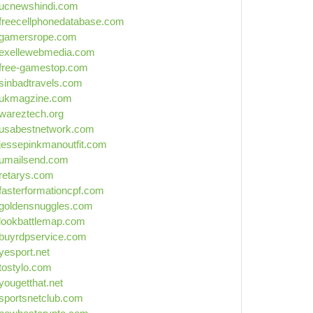
ucnewshindi.com
freecellphonedatabase.com
gamersrope.com
exellewebmedia.com
free-gamestop.com
sinbadtravels.com
ukmagzine.com
wareztech.org
usabestnetwork.com
jessepinkmanoutfit.com
umailsend.com
retarys.com
fasterformationcpf.com
goldensnuggles.com
lookbattlemap.com
buyrdpservice.com
yesport.net
tostylo.com
yougetthat.net
sportsnetclub.com