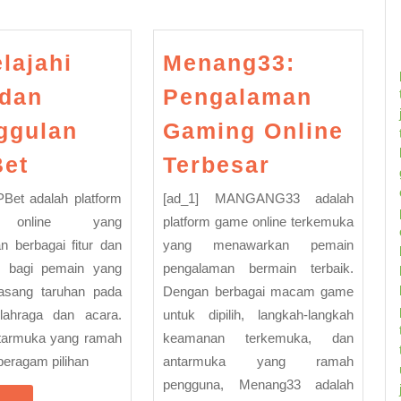
lajahi
Menang33:
 dan
Pengalaman
ggulan
Gaming Online
Menjelajahi
Menang33
et
Terbesar
Fitur
Pengalam
Bet adalah platform
[ad_1] MANGANG33 adalah
dan
Gaming
n online yang
platform game online terkemuka
Keunggulan
Online
 berbagai fitur dan
yang menawarkan pemain
MCPBet
Terbesar
n bagi pemain yang
pengalaman bermain terbaik.
asang taruhan pada
Dengan berbagai macam game
lahraga dan acara.
untuk dipilih, langkah-langkah
tarmuka yang ramah
keamanan terkemuka, dan
beragam pilihan
antarmuka yang ramah
pengguna, Menang33 adalah