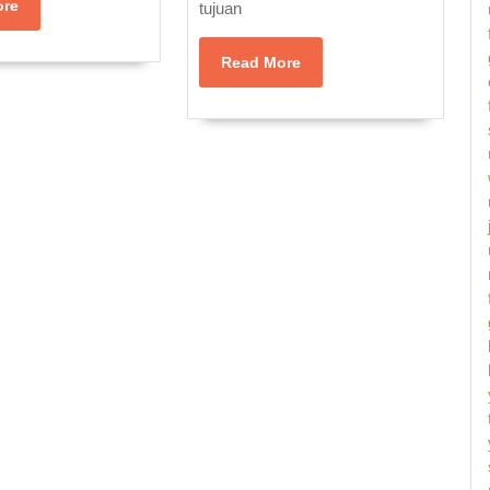
Read
ore
tujuan
More
Read
Read More
More