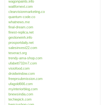
wagonpaints.info
waitfornext.com
clearvisionmarketing.co
quantum-code.co
whatnews.me
final-dream.com
finest-replica.net
gestioneinh.info
prosportdaily.net
salesinvest22.com
teseract.org
trendy-ama-shop.com
ufabett732m7.com
visiofood.com
droidwindow.com
freeprsubmission.com
ufagold666.com
myinteriorblog.com
bnewsindia.com
techiepick.com
bamzyshop.com