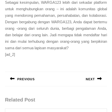
Sebagai kesimpulan, WARGA123 lebih dari sekadar platform
untuk menghubungkan orang – ini adalah komunitas global
yang mendorong pemahaman, persahabatan, dan kolaborasi.
Dengan bergabung dengan WARGA123, Anda dapat bertemu
orang -orang dari seluruh dunia, berbagi pengalaman Anda,
dan belajar dari orang lain. Jadi mengapa tidak mendaftar hari
ini dan mulai terhubung dengan orang-orang yang berpikiran
sama dari semua lapisan masyarakat?
[ad_2]
Post
navigation
PREVIOUS
NEXT
Previous
Next
post:
post:
Related Post