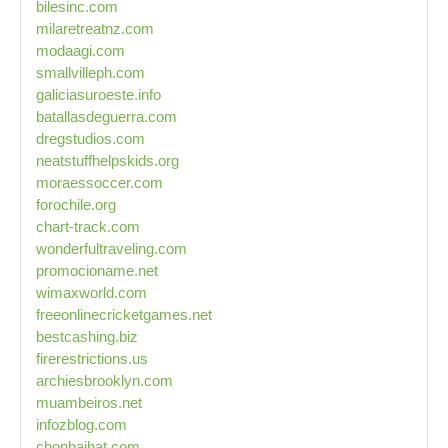
bilesinc.com
milaretreatnz.com
modaagi.com
smallvilleph.com
galiciasuroeste.info
batallasdeguerra.com
dregstudios.com
neatstuffhelpskids.org
moraessoccer.com
forochile.org
chart-track.com
wonderfultraveling.com
promocioname.net
wimaxworld.com
freeonlinecricketgames.net
bestcashing.biz
firerestrictions.us
archiesbrooklyn.com
muambeiros.net
infozblog.com
chonbaihat.com