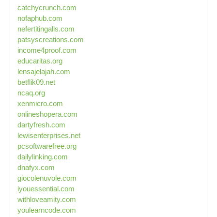
catchycrunch.com
nofaphub.com
nefertitingalls.com
patsyscreations.com
income4proof.com
educaritas.org
lensajelajah.com
betflik09.net
ncaq.org
xenmicro.com
onlineshopera.com
dartyfresh.com
lewisenterprises.net
pcsoftwarefree.org
dailylinking.com
dnafyx.com
giocolenuvole.com
iyouessential.com
withloveamity.com
youlearncode.com