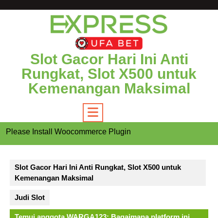
Skip
to
content
Slot Gacor Hari Ini Anti
Rungkat, Slot X500 untuk
Kemenangan Maksimal
Open
Please Install Woocommerce Plugin
Button
Slot Gacor Hari Ini Anti Rungkat, Slot X500 untuk
Kemenangan Maksimal
Judi Slot
Temui anggota WARGA123: Bagaimana platform ini