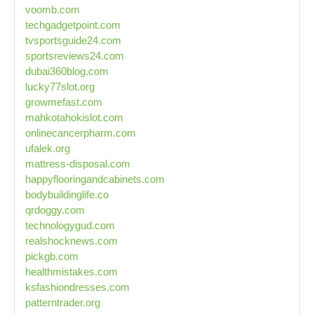
voomb.com
techgadgetpoint.com
tvsportsguide24.com
sportsreviews24.com
dubai360blog.com
lucky77slot.org
growmefast.com
mahkotahokislot.com
onlinecancerpharm.com
ufalek.org
mattress-disposal.com
happyflooringandcabinets.com
bodybuildinglife.co
qrdoggy.com
technologygud.com
realshocknews.com
pickgb.com
healthmistakes.com
ksfashiondresses.com
patterntrader.org