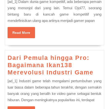
Ojol77:
[ad_1] Dalam dunia game kompetitif, ada beberapa pemain
Gamer
yang menonjol dari yang lain. Temui Ojol77, seorang
yang
bintang baru di kancah game kompetitif yang
mendefinisikan ulang apa artinya menjadi gamer papan
Mendefinisik
Ulang
Read
Read More
Dunia
More
Game
Kompetitif
Dari Pemula hingga Pro:
Bagaimana Ikan138
Dari
Merevolusi Industri Game
Pem
[ad_1] Industri game telah mengalami pertumbuhan yang
hing
luar biasa dalam beberapa tahun terakhir, dengan semakin
Pro:
banyak orang yang beralih ke video game sebagai bentuk
hiburan. Dengan meningkatnya popularitas ini, terdapat
Bag
Ikan