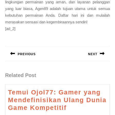
lingkungan permainan yang aman, dan layanan pelanggan
yang luar biasa, Agen89 adalah tujuan utama untuk semua
kebutuhan permainan Anda. Daftar hari ini dan mulailah
merasakan sensasi dan kegembiraannya sendiri!
[ad_2]
Post
navigation
PREVIOUS
NEXT
Previous
Next
post:
post:
Related Post
Temui Ojol77: Gamer yang
Mendefinisikan Ulang Dunia
Temui
Game Kompetitif