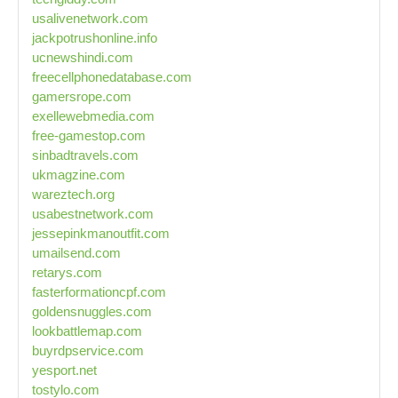
usalivenetwork.com
jackpotrushonline.info
ucnewshindi.com
freecellphonedatabase.com
gamersrope.com
exellewebmedia.com
free-gamestop.com
sinbadtravels.com
ukmagzine.com
wareztech.org
usabestnetwork.com
jessepinkmanoutfit.com
umailsend.com
retarys.com
fasterformationcpf.com
goldensnuggles.com
lookbattlemap.com
buyrdpservice.com
yesport.net
tostylo.com