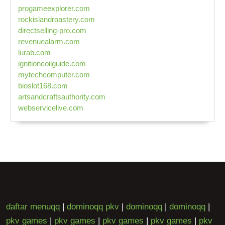
progameexplorer.com
rockislandroastery.com
directselling-pro.com
revenuealarm.com
lurab.com
ignitioncoilguide.com
mytechcomputer.com
bioslot168.com
artsandcraftsauthority.com
webservicelive.com
daftar menuqq
|
dominoqq pkv
|
dominoqq
|
dominoqq
|
pkv games
|
pkv games
|
pkv games
|
pkv games
|
pkv