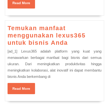
Read
Read More
Mere
More
Indu
Gam
Temukan manfaat
menggunakan lexus365
Temukan
untuk bisnis Anda
manfaat
[ad_1] Lexus365 adalah platform yang kuat yang
menggunak
menawarkan berbagai manfaat bagi bisnis dari semua
lexus365
ukuran. Dari meningkatkan produktivitas hingga
meningkatkan kolaborasi, alat inovatif ini dapat membantu
untuk
bisnis Anda berkembang di
bisnis
Anda
Read
Read More
More