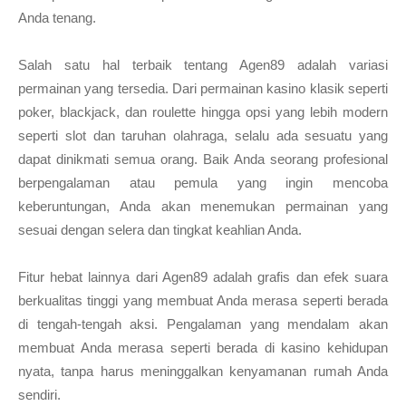
Anda tenang.
Salah satu hal terbaik tentang Agen89 adalah variasi
permainan yang tersedia. Dari permainan kasino klasik seperti
poker, blackjack, dan roulette hingga opsi yang lebih modern
seperti slot dan taruhan olahraga, selalu ada sesuatu yang
dapat dinikmati semua orang. Baik Anda seorang profesional
berpengalaman atau pemula yang ingin mencoba
keberuntungan, Anda akan menemukan permainan yang
sesuai dengan selera dan tingkat keahlian Anda.
Fitur hebat lainnya dari Agen89 adalah grafis dan efek suara
berkualitas tinggi yang membuat Anda merasa seperti berada
di tengah-tengah aksi. Pengalaman yang mendalam akan
membuat Anda merasa seperti berada di kasino kehidupan
nyata, tanpa harus meninggalkan kenyamanan rumah Anda
sendiri.