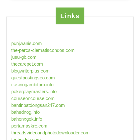
Links
punjwanis.com
the-parcs-clematiscondos.com
jusu-gb.com
thecarepet.com
blogwriterplus.com
guestpostingseo.com
casinogambitpro.info
pokerplaymasters.info
courseoncourse.com
bantinbatdongsan247.com
bahednog.info
bahenxgek.info
pertamaskre.com
threadsvideoandphotodownloader.com
techgiddy.com