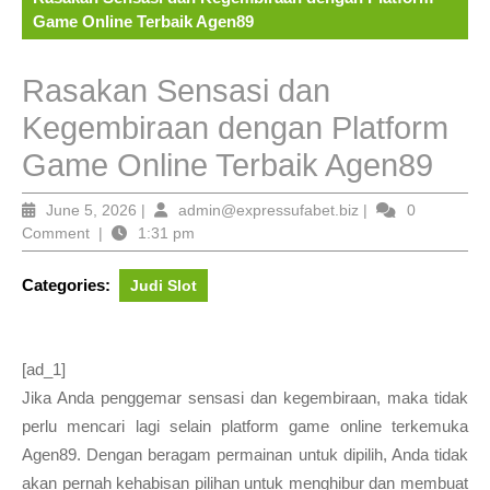
Game Online Terbaik Agen89
Rasakan Sensasi dan
Kegembiraan dengan Platform
Game Online Terbaik Agen89
June
admin@expressufa
June 5, 2026
|
admin@expressufabet.biz
|
0
5,
Comment
|
1:31 pm
2026
Categories:
Judi Slot
[ad_1]
Jika Anda penggemar sensasi dan kegembiraan, maka tidak
perlu mencari lagi selain platform game online terkemuka
Agen89. Dengan beragam permainan untuk dipilih, Anda tidak
akan pernah kehabisan pilihan untuk menghibur dan membuat