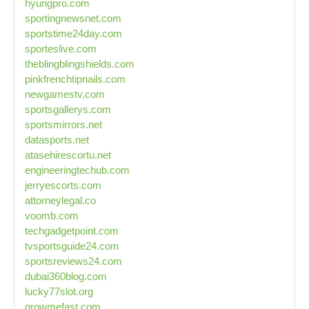
hyungpro.com
sportingnewsnet.com
sportstime24day.com
sporteslive.com
theblingblingshields.com
pinkfrenchtipnails.com
newgamestv.com
sportsgallerys.com
sportsmirrors.net
datasports.net
atasehirescortu.net
engineeringtechub.com
jerryescorts.com
attorneylegal.co
voomb.com
techgadgetpoint.com
tvsportsguide24.com
sportsreviews24.com
dubai360blog.com
lucky77slot.org
growmefast.com