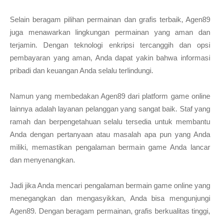
Selain beragam pilihan permainan dan grafis terbaik, Agen89
juga menawarkan lingkungan permainan yang aman dan
terjamin. Dengan teknologi enkripsi tercanggih dan opsi
pembayaran yang aman, Anda dapat yakin bahwa informasi
pribadi dan keuangan Anda selalu terlindungi.
Namun yang membedakan Agen89 dari platform game online
lainnya adalah layanan pelanggan yang sangat baik. Staf yang
ramah dan berpengetahuan selalu tersedia untuk membantu
Anda dengan pertanyaan atau masalah apa pun yang Anda
miliki, memastikan pengalaman bermain game Anda lancar
dan menyenangkan.
Jadi jika Anda mencari pengalaman bermain game online yang
menegangkan dan mengasyikkan, Anda bisa mengunjungi
Agen89. Dengan beragam permainan, grafis berkualitas tinggi,