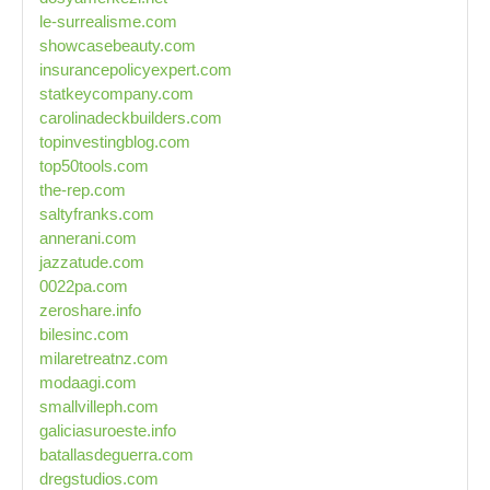
le-surrealisme.com
showcasebeauty.com
insurancepolicyexpert.com
statkeycompany.com
carolinadeckbuilders.com
topinvestingblog.com
top50tools.com
the-rep.com
saltyfranks.com
annerani.com
jazzatude.com
0022pa.com
zeroshare.info
bilesinc.com
milaretreatnz.com
modaagi.com
smallvilleph.com
galiciasuroeste.info
batallasdeguerra.com
dregstudios.com