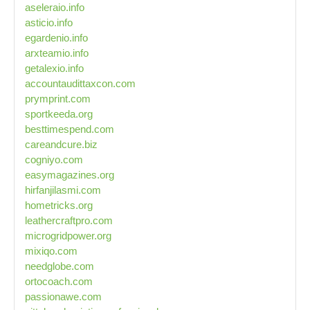
aseleraio.info
asticio.info
egardenio.info
arxteamio.info
getalexio.info
accountaudittaxcon.com
prymprint.com
sportkeeda.org
besttimespend.com
careandcure.biz
cogniyo.com
easymagazines.org
hirfanjilasmi.com
hometricks.org
leathercraftpro.com
microgridpower.org
mixiqo.com
needglobe.com
ortocoach.com
passionawe.com