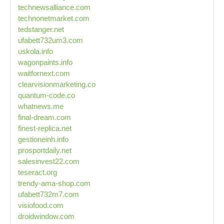
technewsalliance.com
technonetmarket.com
tedstanger.net
ufabett732um3.com
uskola.info
wagonpaints.info
waitfornext.com
clearvisionmarketing.co
quantum-code.co
whatnews.me
final-dream.com
finest-replica.net
gestioneinh.info
prosportdaily.net
salesinvest22.com
teseract.org
trendy-ama-shop.com
ufabett732m7.com
visiofood.com
droidwindow.com