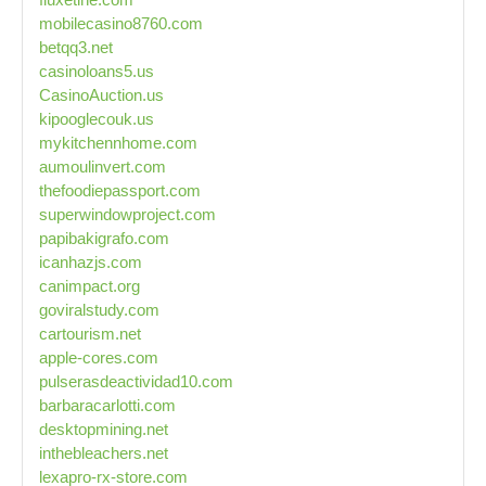
mobilecasino8760.com
betqq3.net
casinoloans5.us
CasinoAuction.us
kipooglecouk.us
mykitchennhome.com
aumoulinvert.com
thefoodiepassport.com
superwindowproject.com
papibakigrafo.com
icanhazjs.com
canimpact.org
goviralstudy.com
cartourism.net
apple-cores.com
pulserasdeactividad10.com
barbaracarlotti.com
desktopmining.net
inthebleachers.net
lexapro-rx-store.com