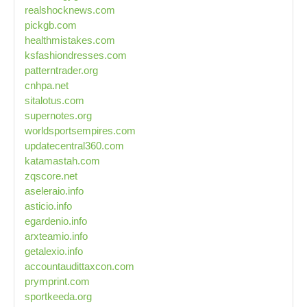
realshocknews.com
pickgb.com
healthmistakes.com
ksfashiondresses.com
patterntrader.org
cnhpa.net
sitalotus.com
supernotes.org
worldsportsempires.com
updatecentral360.com
katamastah.com
zqscore.net
aseleraio.info
asticio.info
egardenio.info
arxteamio.info
getalexio.info
accountaudittaxcon.com
prymprint.com
sportkeeda.org