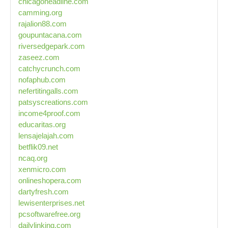
chicagoheadline.com
camming.org
rajalion88.com
goupuntacana.com
riversedgepark.com
zaseez.com
catchycrunch.com
nofaphub.com
nefertitingalls.com
patsyscreations.com
income4proof.com
educaritas.org
lensajelajah.com
betflik09.net
ncaq.org
xenmicro.com
onlineshopera.com
dartyfresh.com
lewisenterprises.net
pcsoftwarefree.org
dailylinking.com