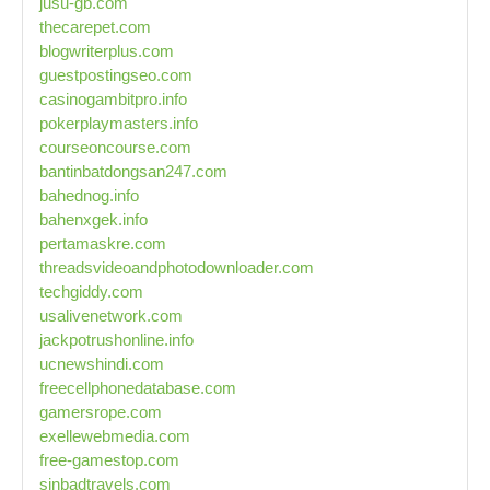
jusu-gb.com
thecarepet.com
blogwriterplus.com
guestpostingseo.com
casinogambitpro.info
pokerplaymasters.info
courseoncourse.com
bantinbatdongsan247.com
bahednog.info
bahenxgek.info
pertamaskre.com
threadsvideoandphotodownloader.com
techgiddy.com
usalivenetwork.com
jackpotrushonline.info
ucnewshindi.com
freecellphonedatabase.com
gamersrope.com
exellewebmedia.com
free-gamestop.com
sinbadtravels.com