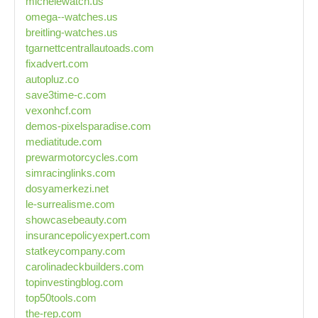
michelewatch.us
omega--watches.us
breitling-watches.us
tgarnettcentrallautoads.com
fixadvert.com
autopluz.co
save3time-c.com
vexonhcf.com
demos-pixelsparadise.com
mediatitude.com
prewarmotorcycles.com
simracinglinks.com
dosyamerkezi.net
le-surrealisme.com
showcasebeauty.com
insurancepolicyexpert.com
statkeycompany.com
carolinadeckbuilders.com
topinvestingblog.com
top50tools.com
the-rep.com