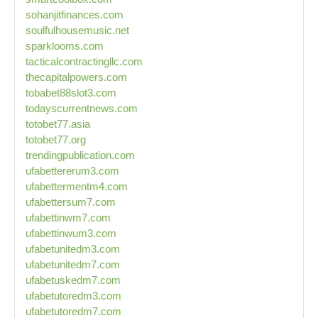
sohanjitfinances.com
soulfulhousemusic.net
sparklooms.com
tacticalcontractingllc.com
thecapitalpowers.com
tobabet88slot3.com
todayscurrentnews.com
totobet77.asia
totobet77.org
trendingpublication.com
ufabettererum3.com
ufabettermentm4.com
ufabettersum7.com
ufabettinwm7.com
ufabettinwum3.com
ufabetunitedm3.com
ufabetunitedm7.com
ufabetuskedm7.com
ufabetutoredm3.com
ufabetutoredm7.com