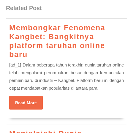
Related Post
Membongkar Fenomena
Kangbet: Bangkitnya
platform taruhan online
Membongkar
baru
Fenomena
[ad_1] Dalam beberapa tahun terakhir, dunia taruhan online
Kangbet:
telah mengalami perombakan besar dengan kemunculan
Bangkitnya
pemain baru di industri – Kangbet. Platform baru ini dengan
cepat mendapatkan popularitas di antara para
platform
taruhan
Read
Read More
online
More
baru