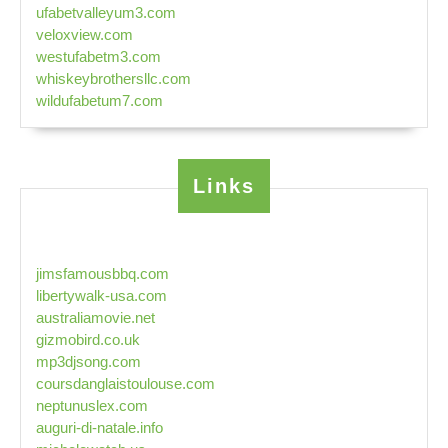
ufabetvalleyum3.com
veloxview.com
westufabetm3.com
whiskeybrothersllc.com
wildufabetum7.com
Links
jimsfamousbbq.com
libertywalk-usa.com
australiamovie.net
gizmobird.co.uk
mp3djsong.com
coursdanglaistoulouse.com
neptunuslex.com
auguri-di-natale.info