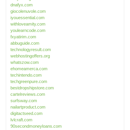
dnafyx.com
giocolenuvole.com
iyouessential.com
withloveamity.com
youlearncode.com
fxyatirim.com
abbuguide.com
technologyresult.com
webhostingoffers.org
whatszow.com
ehomeamerca.com
techintendo.com
techgreenpure.com
bestdropshipstore.com
cartelreviews.com
surfsway.com
nailartproduct.com
digitactseed.com
lvlcraft.com
90secondmoneyloans.com