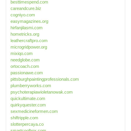
besttimespend.com
careandcure.biz
cogniyo.com
easymagazines.org
hirfanjilasmi.com
hometricks.org
leathercraftpro.com
microgridpower.org
mixiqo.com
needglobe.com
ortocoach.com
passionawe.com
pittsburghpaintingprofessionals.com
plumberryworks.com
psychoterapiawioletanowak.com
quickultimate.com
quirkyquester.com
sexmedicineformen.com
shiftripple.com
slotterpercaya.co
smartcoolbox.com