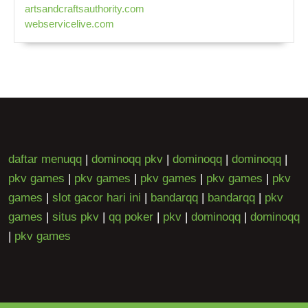
artsandcraftsauthority.com
webservicelive.com
daftar menuqq
|
dominoqq pkv
|
dominoqq
|
dominoqq
|
pkv games
|
pkv games
|
pkv games
|
pkv games
|
pkv
games
|
slot gacor hari ini
|
bandarqq
|
bandarqq
|
pkv
games
|
situs pkv
|
qq poker
|
pkv
|
dominoqq
|
dominoqq
|
pkv games