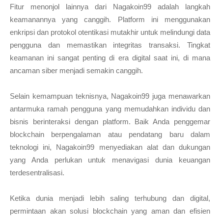
Fitur menonjol lainnya dari Nagakoin99 adalah langkah
keamanannya yang canggih. Platform ini menggunakan
enkripsi dan protokol otentikasi mutakhir untuk melindungi data
pengguna dan memastikan integritas transaksi. Tingkat
keamanan ini sangat penting di era digital saat ini, di mana
ancaman siber menjadi semakin canggih.
Selain kemampuan teknisnya, Nagakoin99 juga menawarkan
antarmuka ramah pengguna yang memudahkan individu dan
bisnis berinteraksi dengan platform. Baik Anda penggemar
blockchain berpengalaman atau pendatang baru dalam
teknologi ini, Nagakoin99 menyediakan alat dan dukungan
yang Anda perlukan untuk menavigasi dunia keuangan
terdesentralisasi.
Ketika dunia menjadi lebih saling terhubung dan digital,
permintaan akan solusi blockchain yang aman dan efisien