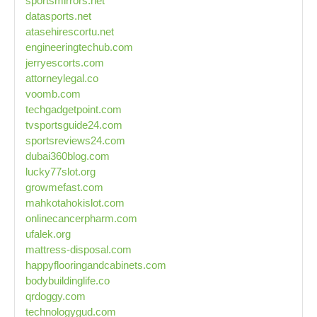
sportsmirrors.net
datasports.net
atasehirescortu.net
engineeringtechub.com
jerryescorts.com
attorneylegal.co
voomb.com
techgadgetpoint.com
tvsportsguide24.com
sportsreviews24.com
dubai360blog.com
lucky77slot.org
growmefast.com
mahkotahokislot.com
onlinecancerpharm.com
ufalek.org
mattress-disposal.com
happyflooringandcabinets.com
bodybuildinglife.co
qrdoggy.com
technologygud.com