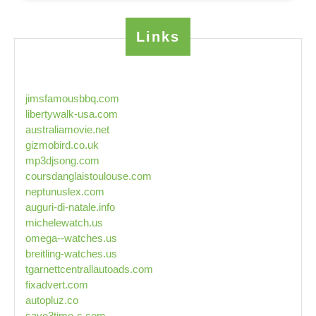
Links
jimsfamousbbq.com
libertywalk-usa.com
australiamovie.net
gizmobird.co.uk
mp3djsong.com
coursdanglaistoulouse.com
neptunuslex.com
auguri-di-natale.info
michelewatch.us
omega--watches.us
breitling-watches.us
tgarnettcentrallautoads.com
fixadvert.com
autopluz.co
save3time-c.com