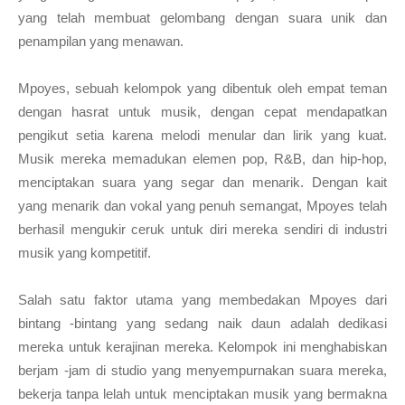
yang telah membuat gelombang dengan suara unik dan
penampilan yang menawan.
Mpoyes, sebuah kelompok yang dibentuk oleh empat teman
dengan hasrat untuk musik, dengan cepat mendapatkan
pengikut setia karena melodi menular dan lirik yang kuat.
Musik mereka memadukan elemen pop, R&B, dan hip-hop,
menciptakan suara yang segar dan menarik. Dengan kait
yang menarik dan vokal yang penuh semangat, Mpoyes telah
berhasil mengukir ceruk untuk diri mereka sendiri di industri
musik yang kompetitif.
Salah satu faktor utama yang membedakan Mpoyes dari
bintang -bintang yang sedang naik daun adalah dedikasi
mereka untuk kerajinan mereka. Kelompok ini menghabiskan
berjam -jam di studio yang menyempurnakan suara mereka,
bekerja tanpa lelah untuk menciptakan musik yang bermakna