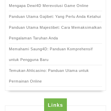
Mengapa Dewi4D Merevolusi Game Online
Panduan Utama Gajibet: Yang Perlu Anda Ketahui
Panduan Utama Majestibet: Cara Memaksimalkan
Pengalaman Taruhan Anda
Memahami Saung4D: Panduan Komprehensif
untuk Pengguna Baru
Temukan Ahlicasino: Panduan Utama untuk
Permainan Online
Links