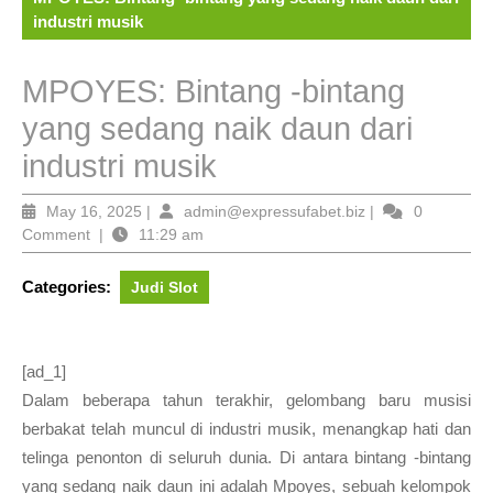
industri musik
MPOYES: Bintang -bintang
yang sedang naik daun dari
industri musik
May
admin@expressufa
May 16, 2025
|
admin@expressufabet.biz
|
0
16,
Comment
|
11:29 am
2025
Categories:
Judi Slot
[ad_1]
Dalam beberapa tahun terakhir, gelombang baru musisi
berbakat telah muncul di industri musik, menangkap hati dan
telinga penonton di seluruh dunia. Di antara bintang -bintang
yang sedang naik daun ini adalah Mpoyes, sebuah kelompok