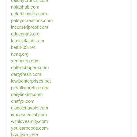
catchycrunch.com
nofaphub.com
nefertitingalls.com
patsyscreations.com
income4proof.com
educaritas.org
lensajelajah.com
betflik09.net
ncaq.org
xenmicro.com
onlineshopera.com
dartyfresh.com
lewisenterprises.net
pcsoftwarefree.org
dailylinking.com
dnafyx.com
giocolenuvole.com
iyouessential.com
withloveamity.com
youlearncode.com
fxyatirim.com