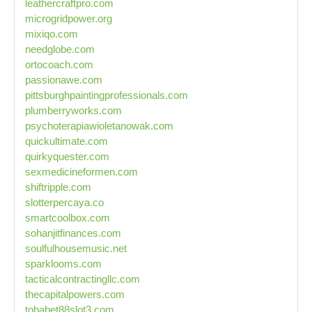
leathercraftpro.com
microgridpower.org
mixiqo.com
needglobe.com
ortocoach.com
passionawe.com
pittsburghpaintingprofessionals.com
plumberryworks.com
psychoterapiawioletanowak.com
quickultimate.com
quirkyquester.com
sexmedicineformen.com
shiftripple.com
slotterpercaya.co
smartcoolbox.com
sohanjitfinances.com
soulfulhousemusic.net
sparklooms.com
tacticalcontractingllc.com
thecapitalpowers.com
tobabet88slot3.com