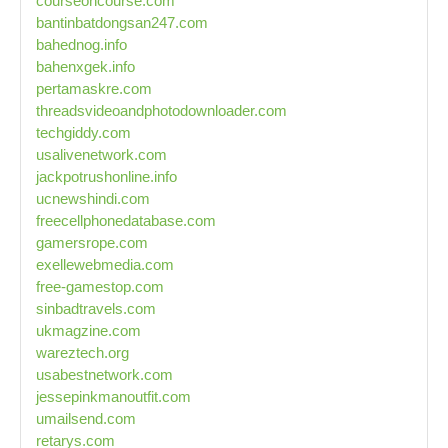
courseoncourse.com
bantinbatdongsan247.com
bahednog.info
bahenxgek.info
pertamaskre.com
threadsvideoandphotodownloader.com
techgiddy.com
usalivenetwork.com
jackpotrushonline.info
ucnewshindi.com
freecellphonedatabase.com
gamersrope.com
exellewebmedia.com
free-gamestop.com
sinbadtravels.com
ukmagzine.com
wareztech.org
usabestnetwork.com
jessepinkmanoutfit.com
umailsend.com
retarys.com