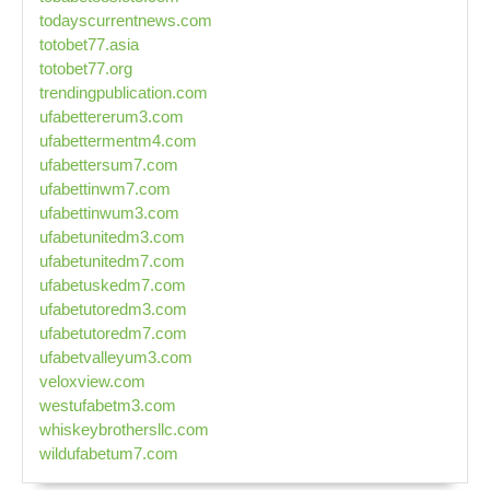
todayscurrentnews.com
totobet77.asia
totobet77.org
trendingpublication.com
ufabettererum3.com
ufabettermentm4.com
ufabettersum7.com
ufabettinwm7.com
ufabettinwum3.com
ufabetunitedm3.com
ufabetunitedm7.com
ufabetuskedm7.com
ufabetutoredm3.com
ufabetutoredm7.com
ufabetvalleyum3.com
veloxview.com
westufabetm3.com
whiskeybrothersllc.com
wildufabetum7.com