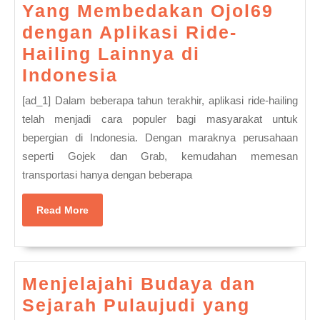
Yang Membedakan Ojol69
dengan Aplikasi Ride-
Hailing Lainnya di
Yang
Indonesia
Membedakan
[ad_1] Dalam beberapa tahun terakhir, aplikasi ride-hailing
Ojol69
telah menjadi cara populer bagi masyarakat untuk
dengan
bepergian di Indonesia. Dengan maraknya perusahaan
seperti Gojek dan Grab, kemudahan memesan
Aplikasi
transportasi hanya dengan beberapa
Ride-
Hailing
Read
Read More
Lainnya
More
di
Indonesia
Menjelajahi Budaya dan
Sejarah Pulaujudi yang