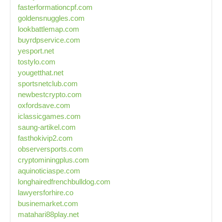
fasterformationcpf.com
goldensnuggles.com
lookbattlemap.com
buyrdpservice.com
yesport.net
tostylo.com
yougetthat.net
sportsnetclub.com
newbestcrypto.com
oxfordsave.com
iclassicgames.com
saung-artikel.com
fasthokivip2.com
observersports.com
cryptominingplus.com
aquinoticiaspe.com
longhairedfrenchbulldog.com
lawyersforhire.co
businemarket.com
matahari88play.net