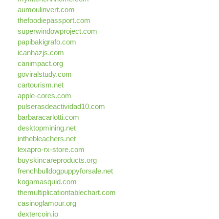
aumoulinvert.com
thefoodiepassport.com
superwindowproject.com
papibakigrafo.com
icanhazjs.com
canimpact.org
goviralstudy.com
cartourism.net
apple-cores.com
pulserasdeactividad10.com
barbaracarlotti.com
desktopmining.net
inthebleachers.net
lexapro-rx-store.com
buyskincareproducts.org
frenchbulldogpuppyforsale.net
kogamasquid.com
themultiplicationtablechart.com
casinoglamour.org
dextercoin.io