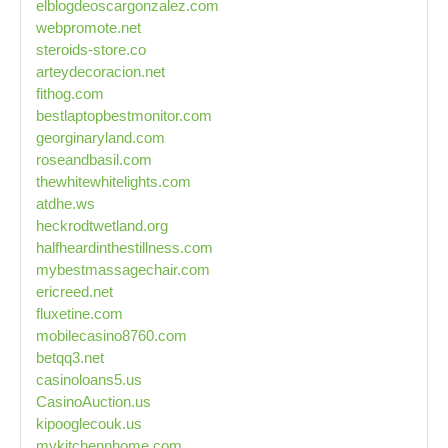
elblogdeoscargonzalez.com
webpromote.net
steroids-store.co
arteydecoracion.net
fithog.com
bestlaptopbestmonitor.com
georginaryland.com
roseandbasil.com
thewhitewhitelights.com
atdhe.ws
heckrodtwetland.org
halfheardinthestillness.com
mybestmassagechair.com
ericreed.net
fluxetine.com
mobilecasino8760.com
betqq3.net
casinoloans5.us
CasinoAuction.us
kipooglecouk.us
mykitchennhome.com