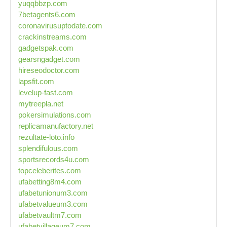
yuqqbbzp.com
7betagents6.com
coronavirusuptodate.com
crackinstreams.com
gadgetspak.com
gearsngadget.com
hireseodoctor.com
lapsfit.com
levelup-fast.com
mytreepla.net
pokersimulations.com
replicamanufactory.net
rezultate-loto.info
splendifulous.com
sportsrecords4u.com
topceleberites.com
ufabetting8m4.com
ufabetunionum3.com
ufabetvalueum3.com
ufabetvaultm7.com
ufabetvillageum7.com