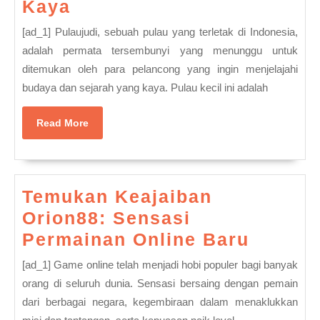
Menjelajahi
Kaya
Budaya
[ad_1] Pulaujudi, sebuah pulau yang terletak di Indonesia,
dan
adalah permata tersembunyi yang menunggu untuk
Sejarah
ditemukan oleh para pelancong yang ingin menjelajahi
budaya dan sejarah yang kaya. Pulau kecil ini adalah
Pulaujudi
yang
Read
Read More
Kaya
More
Temukan Keajaiban
Orion88: Sensasi
Temuk
Permainan Online Baru
Keajai
[ad_1] Game online telah menjadi hobi populer bagi banyak
Orion8
orang di seluruh dunia. Sensasi bersaing dengan pemain
Sensas
dari berbagai negara, kegembiraan dalam menaklukkan