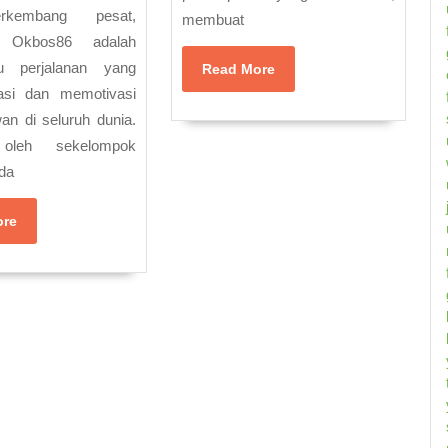
Musi
Kisah
rkembang pesat,
membuat
Sukses:
an Okbos86 adalah
Perjalanan
u perjalanan yang
Read
Read More
More
asi dan memotivasi
Okbos86
an di seluruh dunia.
dan
n oleh sekelompok
Kebangkitan
da
Mereka
Menjadi
Read
ore
More
Terkenal