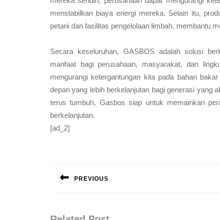
mereka sendiri, perusahaan dapat mengurangi ket
menstabilkan biaya energi mereka. Selain itu, pro
petani dan fasilitas pengelolaan limbah, membantu
Secara keseluruhan, GASBOS adalah solusi berk
manfaat bagi perusahaan, masyarakat, dan lingk
mengurangi ketergantungan kita pada bahan bakar 
depan yang lebih berkelanjutan bagi generasi yang 
terus tumbuh, Gasbos siap untuk memainkan peran
berkelanjutan.
[ad_2]
Post
navigation
PREVIOUS
Previous
post:
Related Post