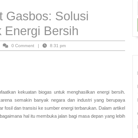
t Gasbos: Solusi
k Energi Bersih
min@expressufabet.biz
0 Comment
|
8:31 pm
faatkan kekuatan biogas untuk menghasilkan energi bersih.
s karena semakin banyak negara dan industri yang berupaya
osil dan transisi ke sumber energi terbarukan. Dalam artikel
bagaimana hal itu membuka jalan bagi masa depan yang lebih