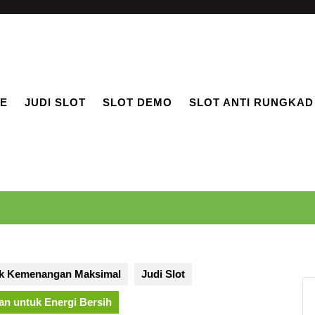
E
JUDI SLOT
SLOT DEMO
SLOT ANTI RUNGKAD
ntuk Kemenangan Maksimal
Judi Slot
an untuk Energi Bersih