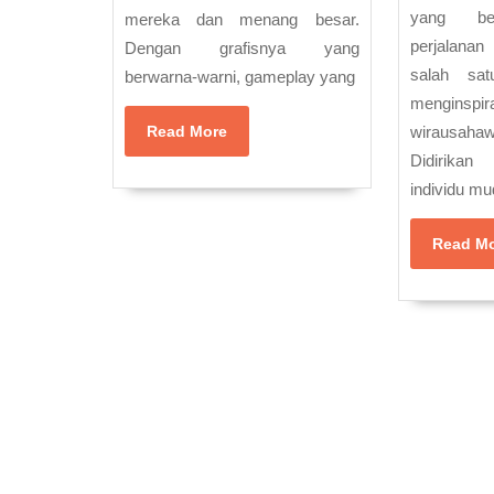
yang be
mereka dan menang besar.
Tips
perjalan
Dengan grafisnya yang
dan
salah sat
berwarna-warni, gameplay yang
Trik
menginspir
Kemenangan
Read
Read More
wirausahaw
Besar
More
Didirika
individu mu
Read M