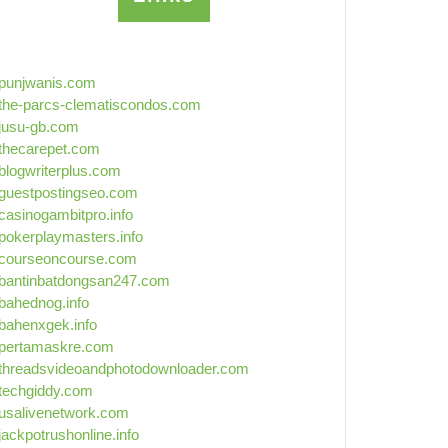
punjwanis.com
the-parcs-clematiscondos.com
jusu-gb.com
thecarepet.com
blogwriterplus.com
guestpostingseo.com
ungkap
casinogambitpro.info
pokerplaymasters.info
ri
courseoncourse.com
ng77:
bantinbatdongsan247.com
bahednog.info
bahenxgek.info
ng
pertamaskre.com
threadsvideoandphotodownloader.com
techgiddy.com
usalivenetwork.com
tri
jackpotrushonline.info