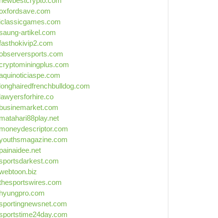
newbestcrypto.com
oxfordsave.com
iclassicgames.com
saung-artikel.com
fasthokivip2.com
observersports.com
cryptominingplus.com
aquinoticiaspe.com
longhairedfrenchbulldog.com
lawyersforhire.co
businemarket.com
matahari88play.net
moneydescriptor.com
youthsmagazine.com
painaidee.net
sportsdarkest.com
webtoon.biz
thesportswires.com
hyungpro.com
sportingnewsnet.com
sportstime24day.com