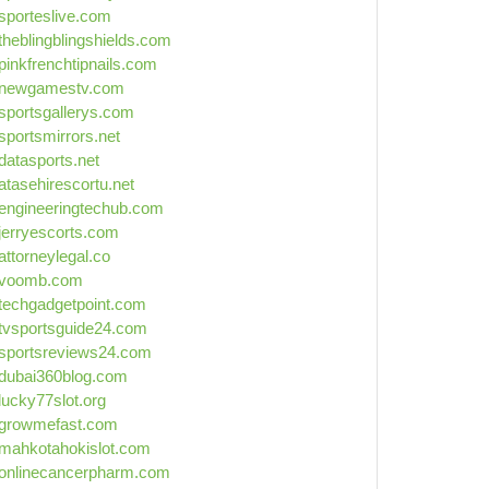
sporteslive.com
theblingblingshields.com
pinkfrenchtipnails.com
newgamestv.com
sportsgallerys.com
sportsmirrors.net
datasports.net
atasehirescortu.net
engineeringtechub.com
jerryescorts.com
attorneylegal.co
voomb.com
techgadgetpoint.com
tvsportsguide24.com
sportsreviews24.com
dubai360blog.com
lucky77slot.org
growmefast.com
mahkotahokislot.com
onlinecancerpharm.com