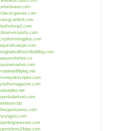
newbestcrypto.com
oxfordsave.com
iclassicgames.com
saung-artikel.com
fasthokivip2.com
observersports.com
cryptominingplus.com
aquinoticiaspe.com
longhairedfrenchbulldog.com
lawyersforhire.co
businemarket.com
matahari88play.net
moneydescriptor.com
youthsmagazine.com
painaidee.net
sportsdarkest.com
webtoon.biz
thesportswires.com
hyungpro.com
sportingnewsnet.com
sportstime24day.com