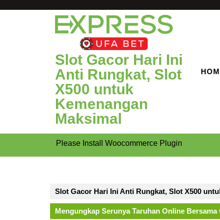
Skip
to
content
Slot Gacor Hari Ini
Anti Rungkat, Slot
HOM
X500 untuk
Kemenangan
Maksimal
Please Install Woocommerce Plugin
Slot Gacor Hari Ini Anti Rungkat, Slot X500 u
Mengungkap Serunya Taruhan Online Bersama 