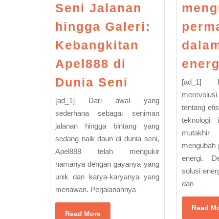
Seni Jalanan
meng
hingga Galeri:
perm
Kebangkitan
dalam
Apel888 di
energ
Dari
Dunia Seni
[ad_1] 
Pertunjukan
merevolusi
[ad_1] Dari awal yang
Seni
tentang efi
sederhana sebagai seniman
Jalanan
teknologi 
jalanan hingga bintang yang
mutakhir
hingga
sedang naik daun di dunia seni,
mengubah p
Galeri:
Apel888 telah mengukir
energi. 
namanya dengan gayanya yang
Kebangkitan
solusi ener
unik dan karya-karyanya yang
Apel888
dan
menawan. Perjalanannya
di
Dunia
Read M
Read
Read More