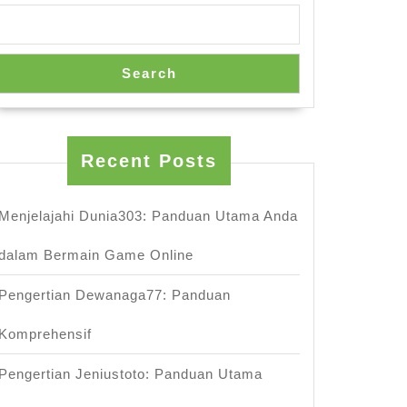
Search
Recent Posts
Menjelajahi Dunia303: Panduan Utama Anda
dalam Bermain Game Online
Pengertian Dewanaga77: Panduan
Komprehensif
Pengertian Jeniustoto: Panduan Utama