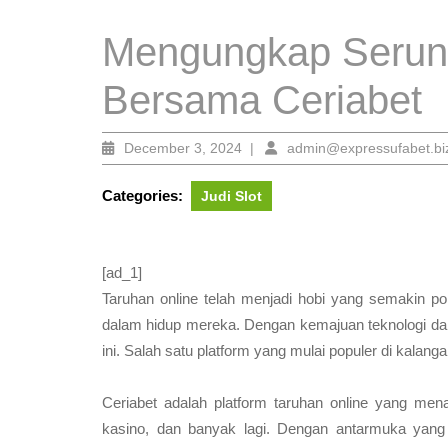
Mengungkap Seruny
Bersama Ceriabet
December
December 3, 2024
|
admin@expressufabet.bi
3,
2024
Categories:
Judi Slot
[ad_1]
Taruhan online telah menjadi hobi yang semakin 
dalam hidup mereka. Dengan kemajuan teknologi dan
ini. Salah satu platform yang mulai populer di kalang
Ceriabet adalah platform taruhan online yang men
kasino, dan banyak lagi. Dengan antarmuka yan