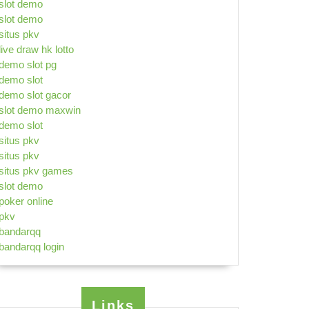
slot demo
slot demo
situs pkv
live draw hk lotto
demo slot pg
demo slot
demo slot gacor
slot demo maxwin
demo slot
situs pkv
situs pkv
situs pkv games
slot demo
poker online
pkv
bandarqq
bandarqq login
Links