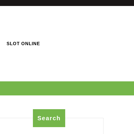
SLOT ONLINE
Search