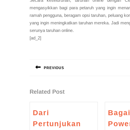
Secara keseluruhan, taruhan online dengan 
mengasyikkan bagi para petaruh yang ingin men
ramah pengguna, beragam opsi taruhan, peluang komp
yang ingin meningkatkan taruhan mereka. Jadi men
serunya taruhan online.
[ad_2]
Post
navigation
PREVIOUS
Previous
post:
Related Post
Dari
Baga
Pertunjukan
Powe