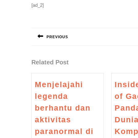
[ad_2]
Post
navigation
PREVIOUS
Previous
post:
Related Post
Menjelajahi
Insid
legenda
of Ga
berhantu dan
Pand
aktivitas
Duni
paranormal di
Kompe