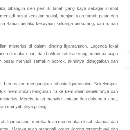
tika dibangun oleh pemilik tanah yang kaya sebagai simbol
enjadi pusat kegiatan sosial, menjadi tuan rumah pesta dan
hun -tahun berlalu, kekayaan keluarga berkurang, dan rumah
dian misterius di dalam dinding ligamansion. Legenda lokal
 aneh di malam hari, dan bahkan kutukan yang menimpa siapa
 besar menjadi semakin bobrok, akhirnya ditinggalkan dan
inat baru dalam mengungkap rahasia ligamansion. Sekelompok
 untuk memulihkan bangunan itu ke kemuliaan sebelumnya dan
misterius. Mereka telah menyisir catatan dan dokumen lama,
nah menyebutnya pulang.
arah ligamansion, mereka telah menemukan kisah skandal dan
luarga. Mereka telah menggali lorong -lorong tersembunyi dan