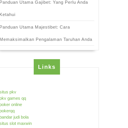
Panduan Utama Gajibet: Yang Perlu Anda
Ketahui
Panduan Utama Majestibet: Cara
Memaksimalkan Pengalaman Taruhan Anda
Links
situs pkv
pkv games qq
poker online
pokerqq
bandar judi bola
situs slot maxwin