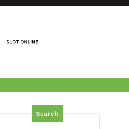
SLOT ONLINE
Search