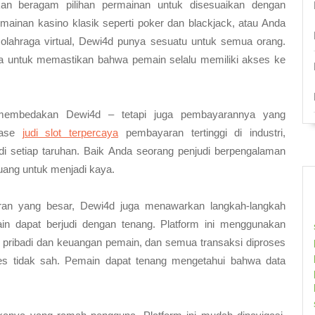
an beragam pilihan permainan untuk disesuaikan dengan
mainan kasino klasik seperti poker dan blackjack, atau Anda
 olahraga virtual, Dewi4d punya sesuatu untuk semua orang.
nya untuk memastikan bahwa pemain selalu memiliki akses ke
membedakan Dewi4d – tetapi juga pembayarannya yang
tase
judi slot terpercaya
pembayaran tertinggi di industri,
 setiap taruhan. Baik Anda seorang penjudi berpengalaman
ang untuk menjadi kaya.
ran yang besar, Dewi4d juga menawarkan langkah-langkah
 dapat berjudi dengan tenang. Platform ini menggunakan
si pribadi dan keuangan pemain, dan semua transaksi diproses
 tidak sah. Pemain dapat tenang mengetahui bahwa data