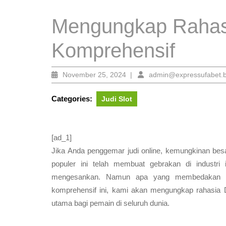
Mengungkap Rahas
Komprehensif
November
November 25, 2024
|
admin@expressufabet.b
25,
2024
Categories:
Judi Slot
[ad_1]
Jika Anda penggemar judi online, kemungkinan bes
populer ini telah membuat gebrakan di industr
mengesankan. Namun apa yang membedakan Dew
komprehensif ini, kami akan mengungkap rahasia 
utama bagi pemain di seluruh dunia.