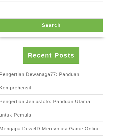
Search
Recent Posts
Pengertian Dewanaga77: Panduan
Komprehensif
Pengertian Jeniustoto: Panduan Utama
untuk Pemula
Mengapa Dewi4D Merevolusi Game Online