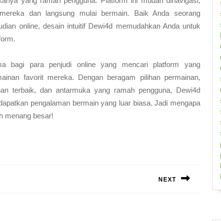
ukanya yang ramah pengguna. Platform ini mudah dinavigasi,
ereka dan langsung mulai bermain. Baik Anda seorang
udian online, desain intuitif Dewi4d memudahkan Anda untuk
form.
ma bagi para penjudi online yang mencari platform yang
nan favorit mereka. Dengan beragam pilihan permainan,
n terbaik, dan antarmuka yang ramah pengguna, Dewi4d
dapatkan pengalaman bermain yang luar biasa. Jadi mengapa
ah menang besar!
NEXT
Next
post: