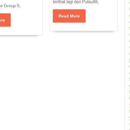
terlihat lagi dari Pulau88,
Visiting
e Group 9,
Pulau88
Read
Read More
Read
ore
More
More