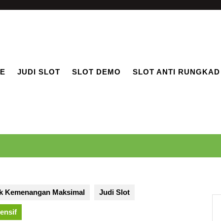
E
JUDI SLOT
SLOT DEMO
SLOT ANTI RUNGKAD
ntuk Kemenangan Maksimal
Judi Slot
ensif