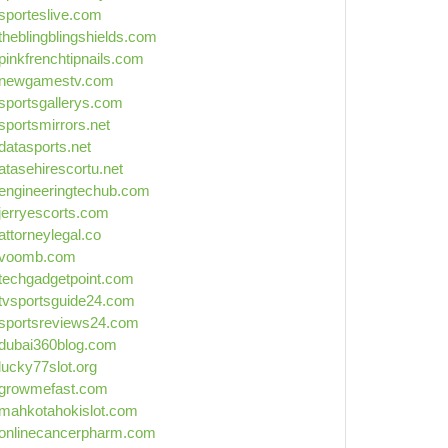
sporteslive.com
theblingblingshields.com
pinkfrenchtipnails.com
newgamestv.com
sportsgallerys.com
sportsmirrors.net
datasports.net
atasehirescortu.net
engineeringtechub.com
jerryescorts.com
attorneylegal.co
voomb.com
techgadgetpoint.com
tvsportsguide24.com
sportsreviews24.com
dubai360blog.com
lucky77slot.org
growmefast.com
mahkotahokislot.com
onlinecancerpharm.com