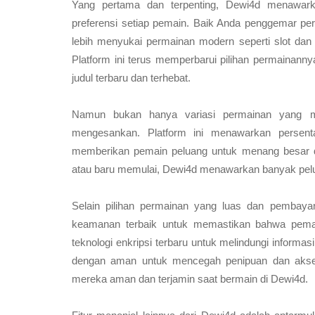
Yang pertama dan terpenting, Dewi4d menawark
preferensi setiap pemain. Baik Anda penggemar per
lebih menyukai permainan modern seperti slot dan
Platform ini terus memperbarui pilihan permainan
judul terbaru dan terhebat.
Namun bukan hanya variasi permainan yang 
mengesankan. Platform ini menawarkan persen
memberikan pemain peluang untuk menang besar di
atau baru memulai, Dewi4d menawarkan banyak pelu
Selain pilihan permainan yang luas dan pembaya
keamanan terbaik untuk memastikan bahwa pemain
teknologi enkripsi terbaru untuk melindungi informa
dengan aman untuk mencegah penipuan dan akses
mereka aman dan terjamin saat bermain di Dewi4d.