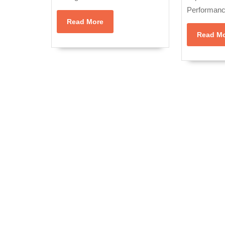
Baru
Performanc
Read
Read More
More
Read M