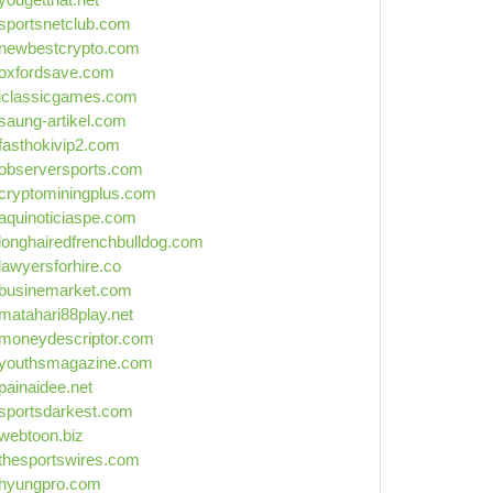
sportsnetclub.com
newbestcrypto.com
oxfordsave.com
iclassicgames.com
saung-artikel.com
fasthokivip2.com
observersports.com
cryptominingplus.com
aquinoticiaspe.com
longhairedfrenchbulldog.com
lawyersforhire.co
businemarket.com
matahari88play.net
moneydescriptor.com
youthsmagazine.com
painaidee.net
sportsdarkest.com
webtoon.biz
thesportswires.com
hyungpro.com