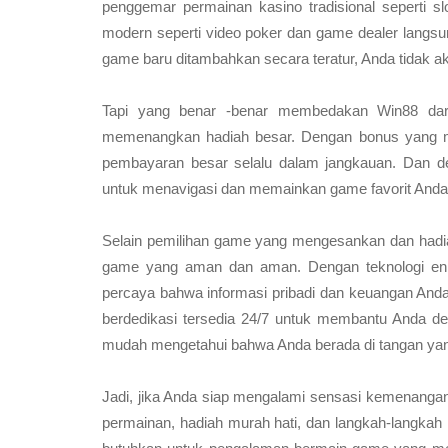
penggemar permainan kasino tradisional seperti sl
modern seperti video poker dan game dealer langsu
game baru ditambahkan secara teratur, Anda tidak a
Tapi yang benar -benar membedakan Win88 dari
memenangkan hadiah besar. Dengan bonus yang mur
pembayaran besar selalu dalam jangkauan. Dan
untuk menavigasi dan memainkan game favorit Anda
Selain pemilihan game yang mengesankan dan had
game yang aman dan aman. Dengan teknologi enkri
percaya bahwa informasi pribadi dan keuangan Anda 
berdedikasi tersedia 24/7 untuk membantu Anda d
mudah mengetahui bahwa Anda berada di tangan yan
Jadi, jika Anda siap mengalami sensasi kemenangan 
permainan, hadiah murah hati, dan langkah-lang