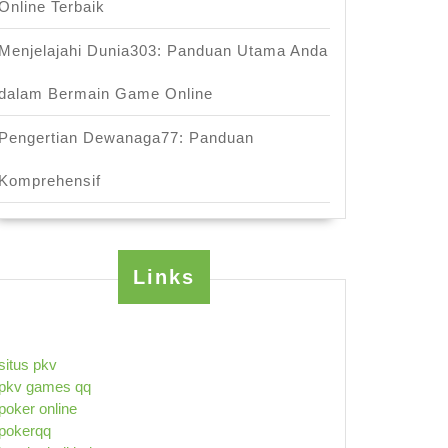
Online Terbaik
Menjelajahi Dunia303: Panduan Utama Anda
dalam Bermain Game Online
Pengertian Dewanaga77: Panduan
Komprehensif
Links
situs pkv
pkv games qq
poker online
pokerqq