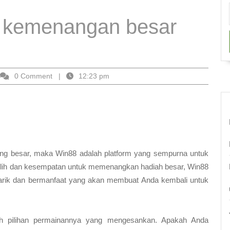
 kemenangan besar
in@expressufabet.biz
0 Comment
|
12:23 pm
ng besar, maka Win88 adalah platform yang sempurna untuk
ilih dan kesempatan untuk memenangkan hadiah besar, Win88
ik dan bermanfaat yang akan membuat Anda kembali untuk
lah pilihan permainannya yang mengesankan. Apakah Anda