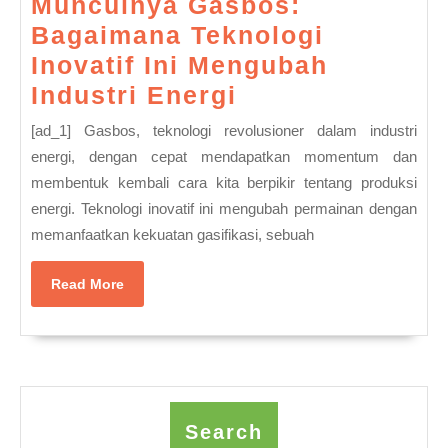
Munculnya Gasbos:
Bagaimana Teknologi
Inovatif Ini Mengubah
Munculnya
Industri Energi
Gasbos:
[ad_1] Gasbos, teknologi revolusioner dalam industri
Bagaimana
energi, dengan cepat mendapatkan momentum dan
Teknologi
membentuk kembali cara kita berpikir tentang produksi
energi. Teknologi inovatif ini mengubah permainan dengan
Inovatif
memanfaatkan kekuatan gasifikasi, sebuah
Ini
Mengubah
Read
Read More
Industri
More
Energi
Search