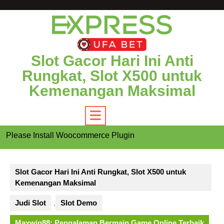
Skip
to
content
Slot Gacor Hari Ini Anti
Rungkat, Slot X500 untuk
Kemenangan Maksimal
Open
Please Install Woocommerce Plugin
Button
Slot Gacor Hari Ini Anti Rungkat, Slot X500 untuk
Kemenangan Maksimal
Judi Slot
,
Slot Demo
Maxwin88: Pengalaman Bermain Game Online Terbaik