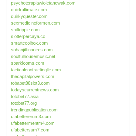
psychoterapiawioletanowak.com
quickultimate.com
quirkyquester.com
sexmedicineformen.com
shiftripple.com
slotterpercaya.co
smartcoolbox.com
sohanjitfinances.com
soulfulhousemusic.net
sparklooms.com
tacticalcontractingllc.com
thecapitalpowers.com
tobabet88slot3.com
todayscurrentnews.com
totobet77.asia
totobet77.org
trendingpublication.com
ufabettererum3.com
ufabettermentm4.com
ufabettersum7.com