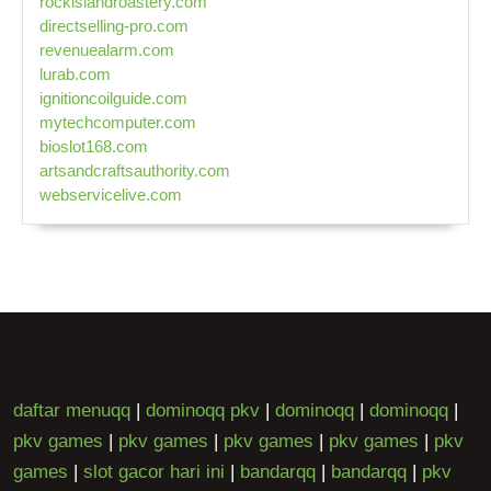
rockislandroastery.com
directselling-pro.com
revenuealarm.com
lurab.com
ignitioncoilguide.com
mytechcomputer.com
bioslot168.com
artsandcraftsauthority.com
webservicelive.com
daftar menuqq
|
dominoqq pkv
|
dominoqq
|
dominoqq
|
pkv games
|
pkv games
|
pkv games
|
pkv games
|
pkv
games
|
slot gacor hari ini
|
bandarqq
|
bandarqq
|
pkv