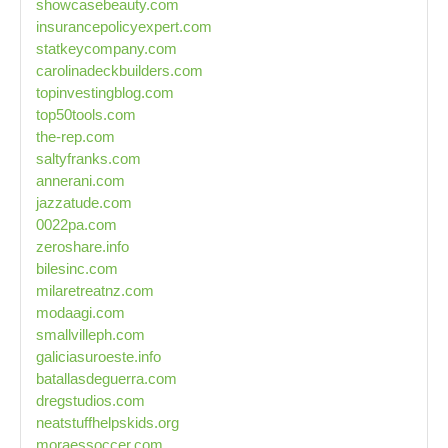
showcasebeauty.com
insurancepolicyexpert.com
statkeycompany.com
carolinadeckbuilders.com
topinvestingblog.com
top50tools.com
the-rep.com
saltyfranks.com
annerani.com
jazzatude.com
0022pa.com
zeroshare.info
bilesinc.com
milaretreatnz.com
modaagi.com
smallvilleph.com
galiciasuroeste.info
batallasdeguerra.com
dregstudios.com
neatstuffhelpskids.org
moraessoccer.com