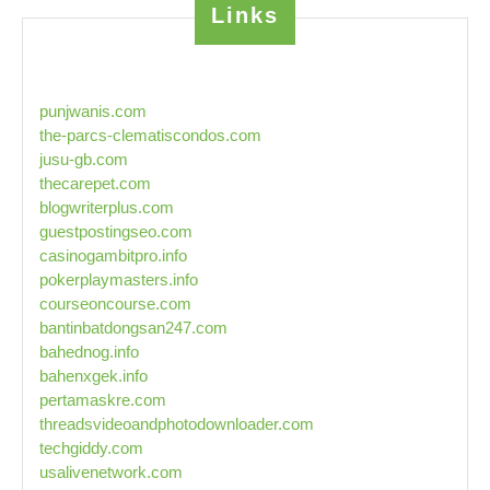
Links
punjwanis.com
the-parcs-clematiscondos.com
jusu-gb.com
thecarepet.com
blogwriterplus.com
guestpostingseo.com
casinogambitpro.info
pokerplaymasters.info
courseoncourse.com
bantinbatdongsan247.com
bahednog.info
bahenxgek.info
pertamaskre.com
threadsvideoandphotodownloader.com
techgiddy.com
usalivenetwork.com