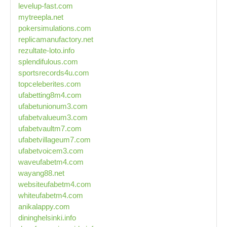
levelup-fast.com
mytreepla.net
pokersimulations.com
replicamanufactory.net
rezultate-loto.info
splendifulous.com
sportsrecords4u.com
topceleberites.com
ufabetting8m4.com
ufabetunionum3.com
ufabetvalueum3.com
ufabetvaultm7.com
ufabetvillageum7.com
ufabetvoicem3.com
waveufabetm4.com
wayang88.net
websiteufabetm4.com
whiteufabetm4.com
anikalappy.com
dininghelsinki.info