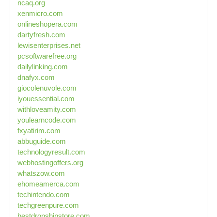
ncaq.org
xenmicro.com
onlineshopera.com
dartyfresh.com
lewisenterprises.net
pcsoftwarefree.org
dailylinking.com
dnafyx.com
giocolenuvole.com
iyouessential.com
withloveamity.com
youlearncode.com
fxyatirim.com
abbuguide.com
technologyresult.com
webhostingoffers.org
whatszow.com
ehomeamerca.com
techintendo.com
techgreenpure.com
bestdropshipstore.com