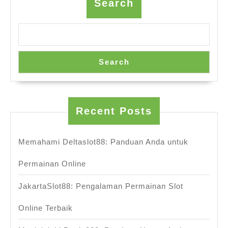
Search
Search
Recent Posts
Memahami Deltaslot88: Panduan Anda untuk
Permainan Online
JakartaSlot88: Pengalaman Permainan Slot
Online Terbaik