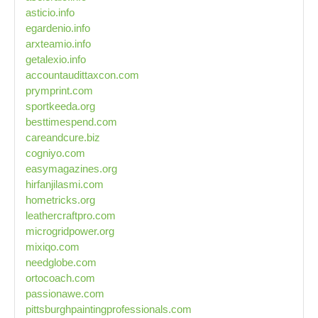
asticio.info
egardenio.info
arxteamio.info
getalexio.info
accountaudittaxcon.com
prymprint.com
sportkeeda.org
besttimespend.com
careandcure.biz
cogniyo.com
easymagazines.org
hirfanjilasmi.com
hometricks.org
leathercraftpro.com
microgridpower.org
mixiqo.com
needglobe.com
ortocoach.com
passionawe.com
pittsburghpaintingprofessionals.com