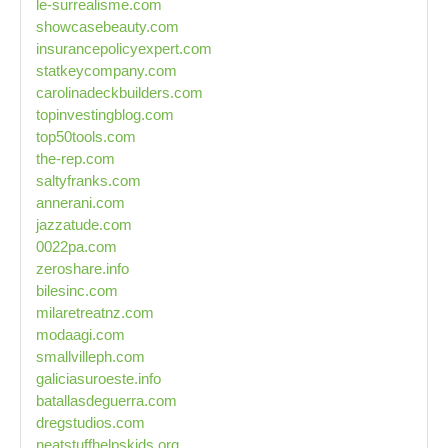
le-surrealisme.com
showcasebeauty.com
insurancepolicyexpert.com
statkeycompany.com
carolinadeckbuilders.com
topinvestingblog.com
top50tools.com
the-rep.com
saltyfranks.com
annerani.com
jazzatude.com
0022pa.com
zeroshare.info
bilesinc.com
milaretreatnz.com
modaagi.com
smallvilleph.com
galiciasuroeste.info
batallasdeguerra.com
dregstudios.com
neatstuffhelpskids.org