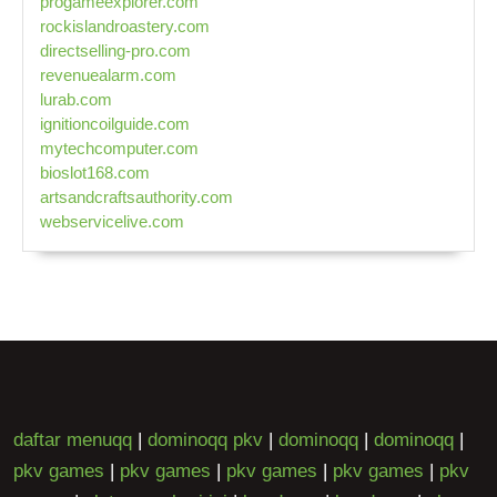
progameexplorer.com
rockislandroastery.com
directselling-pro.com
revenuealarm.com
lurab.com
ignitioncoilguide.com
mytechcomputer.com
bioslot168.com
artsandcraftsauthority.com
webservicelive.com
daftar menuqq
|
dominoqq pkv
|
dominoqq
|
dominoqq
|
pkv games
|
pkv games
|
pkv games
|
pkv games
|
pkv