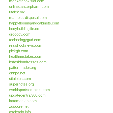
mahkotahokislot.com
onlinecancerpharm.com
ufalek.org
mattress-disposal.com
happyflooringandcabinets.com
bodybuildinglife.co
qrdoggy.com
technologygud.com
realshocknews.com
pickgb.com
healthmistakes.com
ksfashiondresses.com
patterntrader.org
cnhpa.net
sitalotus.com
supernotes.org
worldsportsempires.com
updatecentral360.com
katamastah.com
zqscore.net
aseleraio.info