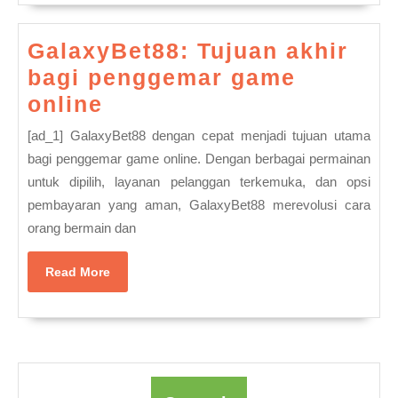
Sosial
GalaxyBet88: Tujuan akhir
bagi penggemar game
GalaxyBet88:
online
Tujuan
[ad_1] GalaxyBet88 dengan cepat menjadi tujuan utama
akhir
bagi penggemar game online. Dengan berbagai permainan
bagi
untuk dipilih, layanan pelanggan terkemuka, dan opsi
pembayaran yang aman, GalaxyBet88 merevolusi cara
penggemar
orang bermain dan
game
online
Read
Read More
More