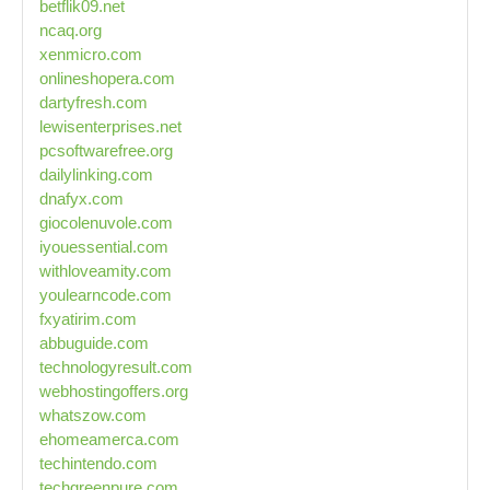
betflik09.net
ncaq.org
xenmicro.com
onlineshopera.com
dartyfresh.com
lewisenterprises.net
pcsoftwarefree.org
dailylinking.com
dnafyx.com
giocolenuvole.com
iyouessential.com
withloveamity.com
youlearncode.com
fxyatirim.com
abbuguide.com
technologyresult.com
webhostingoffers.org
whatszow.com
ehomeamerca.com
techintendo.com
techgreenpure.com