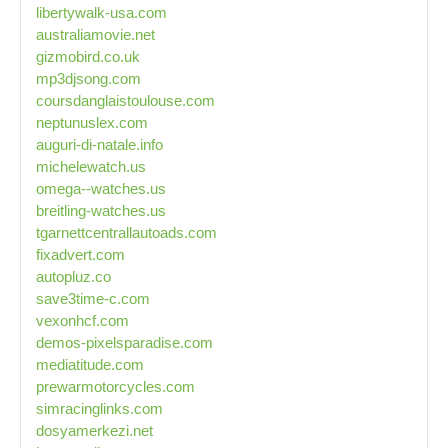
libertywalk-usa.com
australiamovie.net
gizmobird.co.uk
mp3djsong.com
coursdanglaistoulouse.com
neptunuslex.com
auguri-di-natale.info
michelewatch.us
omega--watches.us
breitling-watches.us
tgarnettcentrallautoads.com
fixadvert.com
autopluz.co
save3time-c.com
vexonhcf.com
demos-pixelsparadise.com
mediatitude.com
prewarmotorcycles.com
simracinglinks.com
dosyamerkezi.net