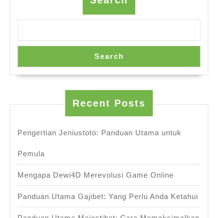
Search
Search
Recent Posts
Pengertian Jeniustoto: Panduan Utama untuk
Pemula
Mengapa Dewi4D Merevolusi Game Online
Panduan Utama Gajibet: Yang Perlu Anda Ketahui
Panduan Utama Majestibet: Cara Memaksimalkan