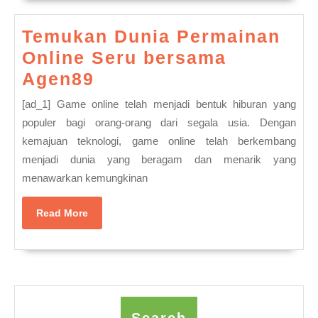
Temukan Dunia Permainan
Online Seru bersama
Temukan
Agen89
Dunia
[ad_1] Game online telah menjadi bentuk hiburan yang
Permainan
populer bagi orang-orang dari segala usia. Dengan
Online
kemajuan teknologi, game online telah berkembang
menjadi dunia yang beragam dan menarik yang
Seru
menawarkan kemungkinan
bersama
Agen89
Read
Read More
More