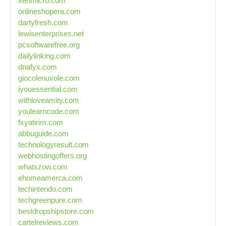
xenmicro.com
onlineshopera.com
dartyfresh.com
lewisenterprises.net
pcsoftwarefree.org
dailylinking.com
dnafyx.com
giocolenuvole.com
iyouessential.com
withloveamity.com
youlearncode.com
fxyatirim.com
abbuguide.com
technologyresult.com
webhostingoffers.org
whatszow.com
ehomeamerca.com
techintendo.com
techgreenpure.com
bestdropshipstore.com
cartelreviews.com