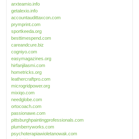
arxteamio.info
getalexio.info
accountaudittaxcon.com
prymprint.com
sportkeeda.org
besttimespend.com
careandcure.biz
cogniyo.com
easymagazines.org
hirfanjilasmi.com
hometricks.org
leathercraftpro.com
microgridpower.org
mixiqo.com
needglobe.com
ortocoach.com
passionawe.com
pittsburghpaintingprofessionals.com
plumberryworks.com
psychoterapiawioletanowak.com