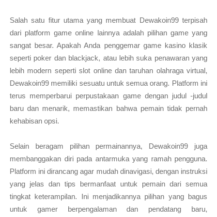
Salah satu fitur utama yang membuat Dewakoin99 terpisah
dari platform game online lainnya adalah pilihan game yang
sangat besar. Apakah Anda penggemar game kasino klasik
seperti poker dan blackjack, atau lebih suka penawaran yang
lebih modern seperti slot online dan taruhan olahraga virtual,
Dewakoin99 memiliki sesuatu untuk semua orang. Platform ini
terus memperbarui perpustakaan game dengan judul -judul
baru dan menarik, memastikan bahwa pemain tidak pernah
kehabisan opsi.
Selain beragam pilihan permainannya, Dewakoin99 juga
membanggakan diri pada antarmuka yang ramah pengguna.
Platform ini dirancang agar mudah dinavigasi, dengan instruksi
yang jelas dan tips bermanfaat untuk pemain dari semua
tingkat keterampilan. Ini menjadikannya pilihan yang bagus
untuk gamer berpengalaman dan pendatang baru,