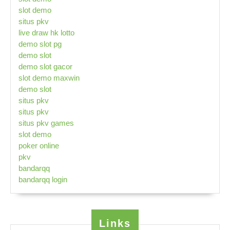
slot demo
situs pkv
live draw hk lotto
demo slot pg
demo slot
demo slot gacor
slot demo maxwin
demo slot
situs pkv
situs pkv
situs pkv games
slot demo
poker online
pkv
bandarqq
bandarqq login
Links