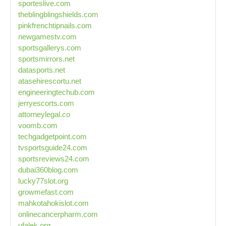
sporteslive.com
theblingblingshields.com
pinkfrenchtipnails.com
newgamestv.com
sportsgallerys.com
sportsmirrors.net
datasports.net
atasehirescortu.net
engineeringtechub.com
jerryescorts.com
attorneylegal.co
voomb.com
techgadgetpoint.com
tvsportsguide24.com
sportsreviews24.com
dubai360blog.com
lucky77slot.org
growmefast.com
mahkotahokislot.com
onlinecancerpharm.com
ufalek.org