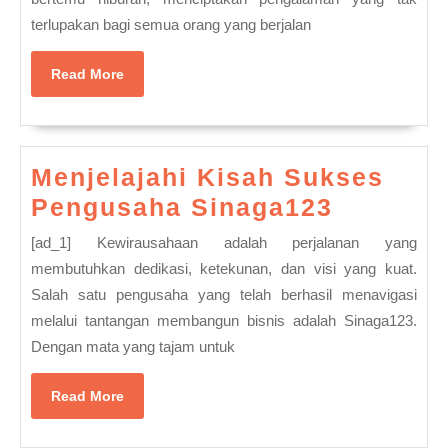
Mixology
terlupakan bagi semua orang yang berjalan
Bertemu
Hiburan
Read
Read More
More
Menjelajahi Kisah Sukses
Menjelaj
Pengusaha Sinaga123
Kisah
[ad_1] Kewirausahaan adalah perjalanan yang
Sukses
membutuhkan dedikasi, ketekunan, dan visi yang kuat.
Pengus
Salah satu pengusaha yang telah berhasil menavigasi
melalui tantangan membangun bisnis adalah Sinaga123.
Sinaga1
Dengan mata yang tajam untuk
Read
Read More
More