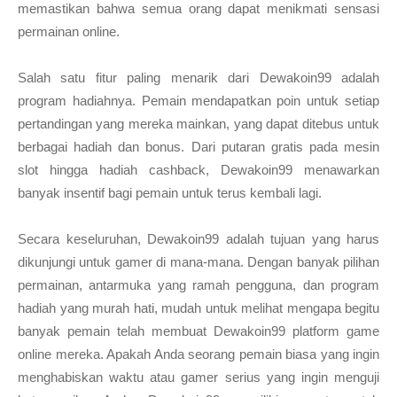
memastikan bahwa semua orang dapat menikmati sensasi
permainan online.
Salah satu fitur paling menarik dari Dewakoin99 adalah
program hadiahnya. Pemain mendapatkan poin untuk setiap
pertandingan yang mereka mainkan, yang dapat ditebus untuk
berbagai hadiah dan bonus. Dari putaran gratis pada mesin
slot hingga hadiah cashback, Dewakoin99 menawarkan
banyak insentif bagi pemain untuk terus kembali lagi.
Secara keseluruhan, Dewakoin99 adalah tujuan yang harus
dikunjungi untuk gamer di mana-mana. Dengan banyak pilihan
permainan, antarmuka yang ramah pengguna, dan program
hadiah yang murah hati, mudah untuk melihat mengapa begitu
banyak pemain telah membuat Dewakoin99 platform game
online mereka. Apakah Anda seorang pemain biasa yang ingin
menghabiskan waktu atau gamer serius yang ingin menguji