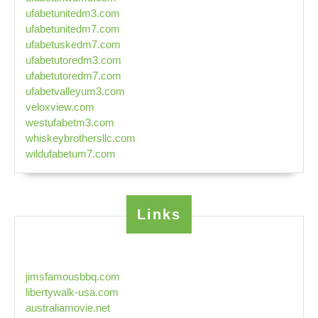
ufabetunitedm3.com
ufabetunitedm7.com
ufabetuskedm7.com
ufabetutoredm3.com
ufabetutoredm7.com
ufabetvalleyum3.com
veloxview.com
westufabetm3.com
whiskeybrothersllc.com
wildufabetum7.com
Links
jimsfamousbbq.com
libertywalk-usa.com
australiamovie.net