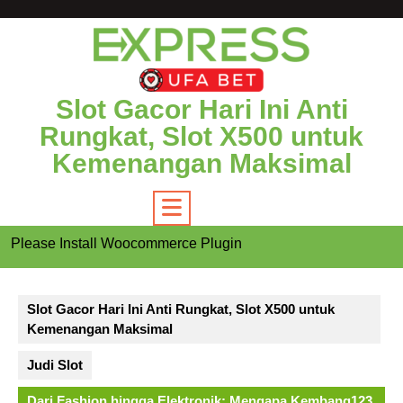
Skip
to
content
Slot Gacor Hari Ini Anti
Rungkat, Slot X500 untuk
Kemenangan Maksimal
Open
Please Install Woocommerce Plugin
Button
Slot Gacor Hari Ini Anti Rungkat, Slot X500 untuk
Kemenangan Maksimal
Judi Slot
Dari Fashion hingga Elektronik: Mengapa Kembang123