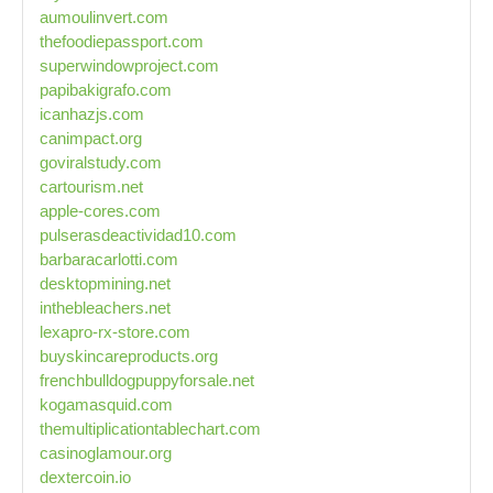
aumoulinvert.com
thefoodiepassport.com
superwindowproject.com
papibakigrafo.com
icanhazjs.com
canimpact.org
goviralstudy.com
cartourism.net
apple-cores.com
pulserasdeactividad10.com
barbaracarlotti.com
desktopmining.net
inthebleachers.net
lexapro-rx-store.com
buyskincareproducts.org
frenchbulldogpuppyforsale.net
kogamasquid.com
themultiplicationtablechart.com
casinoglamour.org
dextercoin.io