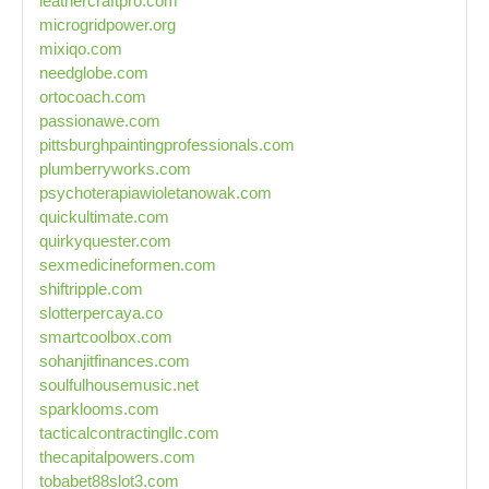
leathercraftpro.com
microgridpower.org
mixiqo.com
needglobe.com
ortocoach.com
passionawe.com
pittsburghpaintingprofessionals.com
plumberryworks.com
psychoterapiawioletanowak.com
quickultimate.com
quirkyquester.com
sexmedicineformen.com
shiftripple.com
slotterpercaya.co
smartcoolbox.com
sohanjitfinances.com
soulfulhousemusic.net
sparklooms.com
tacticalcontractingllc.com
thecapitalpowers.com
tobabet88slot3.com