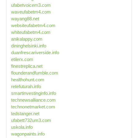
ufabetvoicem3.com
waveufabetm4.com
wayang88.net
websiteufabetm4.com
whiteufabetm4.com
anikalappy.com
dininghelsinki.info
duanfrescariverside.info
etilerx.com
finestreplica.net
flounderandfumble.com
healthohunt.com
retefuturah.info
smartinvestinginfo.info
technewsalliance.com
technonetmarket.com
tedstanger.net
ufabett732um3.com
uskola.info
wagonpaints.info