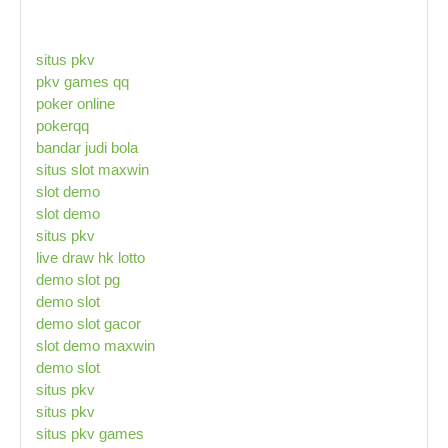
situs pkv
pkv games qq
poker online
pokerqq
bandar judi bola
situs slot maxwin
slot demo
slot demo
situs pkv
live draw hk lotto
demo slot pg
demo slot
demo slot gacor
slot demo maxwin
demo slot
situs pkv
situs pkv
situs pkv games