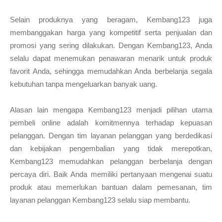
Selain produknya yang beragam, Kembang123 juga
membanggakan harga yang kompetitif serta penjualan dan
promosi yang sering dilakukan. Dengan Kembang123, Anda
selalu dapat menemukan penawaran menarik untuk produk
favorit Anda, sehingga memudahkan Anda berbelanja segala
kebutuhan tanpa mengeluarkan banyak uang.
Alasan lain mengapa Kembang123 menjadi pilihan utama
pembeli online adalah komitmennya terhadap kepuasan
pelanggan. Dengan tim layanan pelanggan yang berdedikasi
dan kebijakan pengembalian yang tidak merepotkan,
Kembang123 memudahkan pelanggan berbelanja dengan
percaya diri. Baik Anda memiliki pertanyaan mengenai suatu
produk atau memerlukan bantuan dalam pemesanan, tim
layanan pelanggan Kembang123 selalu siap membantu.