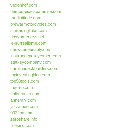
vexonhcf.com
demos-pixelsparadise.com
mediatitude.com
prewarmotorcycles.com
simracinglinks.com
dosyamerkezi.net
le-surrealisme.com
showcasebeauty.com
insurancepolicyexpert.com
statkeycompany.com
carolinadeckbuilders.com
topinvestingblog.com
top50tools.com
the-rep.com
saltyfranks.com
annerani.com
jazzatude.com
0022pa.com
zeroshare.info
bilesinc.com