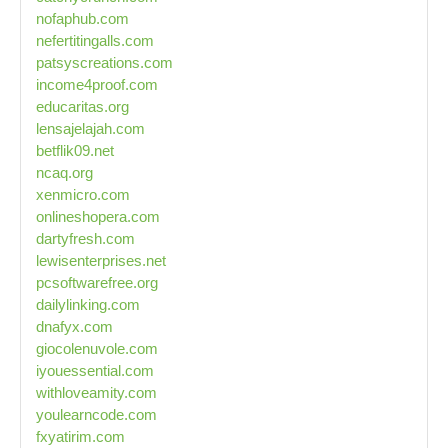
nofaphub.com
nefertitingalls.com
patsyscreations.com
income4proof.com
educaritas.org
lensajelajah.com
betflik09.net
ncaq.org
xenmicro.com
onlineshopera.com
dartyfresh.com
lewisenterprises.net
pcsoftwarefree.org
dailylinking.com
dnafyx.com
giocolenuvole.com
iyouessential.com
withloveamity.com
youlearncode.com
fxyatirim.com