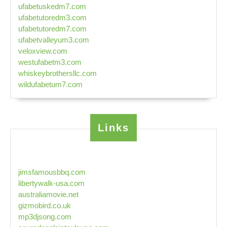
ufabetuskedm7.com
ufabetutoredm3.com
ufabetutoredm7.com
ufabetvalleyum3.com
veloxview.com
westufabetm3.com
whiskeybrothersllc.com
wildufabetum7.com
Links
jimsfamousbbq.com
libertywalk-usa.com
australiamovie.net
gizmobird.co.uk
mp3djsong.com