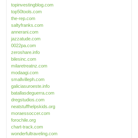
topinvestingblog.com
top50tools.com
the-rep.com
saltyfranks.com
annerani.com
jazzatude.com
0022pa.com
zeroshare.info
bilesinc.com
milaretreatnz.com
modaagi.com
smallvilleph.com
galiciasuroeste.info
batallasdeguerra.com
dregstudios.com
neatstuffhelpskids.org
moraessoccer.com
forochile.org
chart-track.com
wonderfultraveling.com