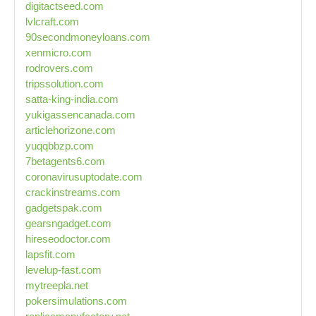
digitactseed.com
lvlcraft.com
90secondmoneyloans.com
xenmicro.com
rodrovers.com
tripssolution.com
satta-king-india.com
yukigassencanada.com
articlehorizone.com
yuqqbbzp.com
7betagents6.com
coronavirusuptodate.com
crackinstreams.com
gadgetspak.com
gearsngadget.com
hireseodoctor.com
lapsfit.com
levelup-fast.com
mytreepla.net
pokersimulations.com