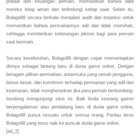
pribadi dan keuangan pemain, memastikan bahwa data
mereka tetap aman dan terlindungi setiap saat. Selain itu,
Bolago88 secara berkala menjalani audit dan inspeksi untuk
memastikan bahwa permainannya adil dan tidak memihak,
sehingga memberikan ketenangan pikiran bagi para pemain
saat bermain.
Secara keseluruhan, Bolago88 dengan cepat memantapkan
dirinya sebagai bintang baru di dunia game online. Dengan
beragam pilihan permainan, antarmuka yang ramah pengguna,
bonus besar, dan komitmen terhadap permainan yang adil dan
keamanan, tidak mengherankan jika para pemain berbondong-
bondong mengunjungi situs ini. Baik Anda seorang gamer
berpengalaman atau pendatang baru di dunia game online,
Bolago88 punya sesuatu untuk semua orang. Pantau terus
Bolago88 yang terus naik ke puncak dunia game online.
[ad_2]