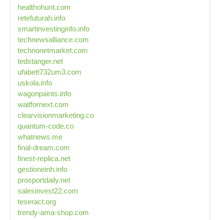
healthohunt.com
retefuturah.info
smartinvestinginfo.info
technewsalliance.com
technonetmarket.com
tedstanger.net
ufabett732um3.com
uskola.info
wagonpaints.info
waitfornext.com
clearvisionmarketing.co
quantum-code.co
whatnews.me
final-dream.com
finest-replica.net
gestioneinh.info
prosportdaily.net
salesinvest22.com
teseract.org
trendy-ama-shop.com