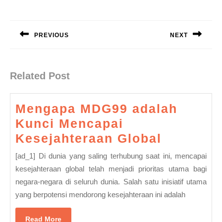
Post
navigation
PREVIOUS
NEXT
Previous
Next
post:
post:
Related Post
Mengapa MDG99 adalah
Kunci Mencapai
Mengapa
Kesejahteraan Global
MDG99
[ad_1] Di dunia yang saling terhubung saat ini, mencapai
adalah
kesejahteraan global telah menjadi prioritas utama bagi
Kunci
negara-negara di seluruh dunia. Salah satu inisiatif utama
yang berpotensi mendorong kesejahteraan ini adalah
Mencapa
Kesejaht
Read
Read More