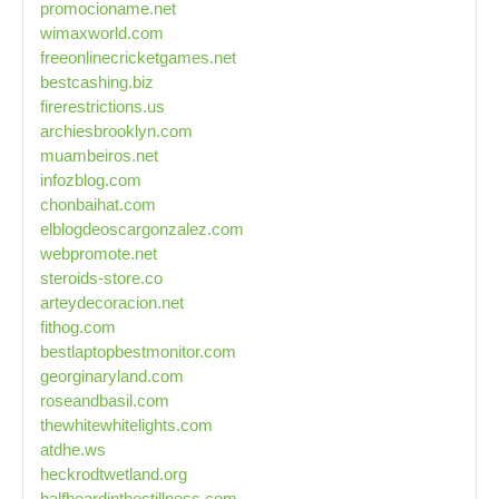
promocioname.net
wimaxworld.com
freeonlinecricketgames.net
bestcashing.biz
firerestrictions.us
archiesbrooklyn.com
muambeiros.net
infozblog.com
chonbaihat.com
elblogdeoscargonzalez.com
webpromote.net
steroids-store.co
arteydecoracion.net
fithog.com
bestlaptopbestmonitor.com
georginaryland.com
roseandbasil.com
thewhitewhitelights.com
atdhe.ws
heckrodtwetland.org
halfheardinthestillness.com