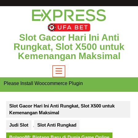
Skip
to
content
Slot Gacor Hari Ini Anti
Rungkat, Slot X500 untuk
Kemenangan Maksimal
Open
Please Install Woocommerce Plugin
Button
Slot Gacor Hari Ini Anti Rungkat, Slot X500 untuk
Kemenangan Maksimal
Judi Slot
,
Slot Anti Rungkad
Bolago88: Bintang Baru di Dunia Game Online