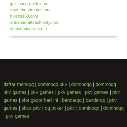
ignitioncoilguide.com
mytechcomputer.com
bioslot168.com
artsandcraftsauthority.com
webservicelive.com
daftar menuqq
|
dominoqq pkv
|
dominoqq
|
dominoqq
|
pkv games
|
pkv games
|
pkv games
|
pkv games
|
pkv
games
|
slot gacor hari ini
|
bandarqq
|
bandarqq
|
pkv
games
|
situs pkv
|
qq poker
|
pkv
|
dominoqq
|
dominoqq
|
pkv games