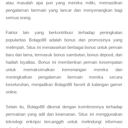
atau masalah apa pun yang mereka miliki, memastikan
pengalaman bermain yang lancar dan menyenangkan bagi
semua orang.
Faktor lain yang berkontribusi terhadap peningkatan
popularitas Bolago88 adalah bonus dan promosinya yang
melimpah. Situs ini menawarkan berbagai bonus untuk pemain
baru dan lama, termasuk bonus sambutan, bonus deposit, dan
hadiah loyalitas. Bonus ini memberikan pemain kesempatan
untuk memaksimalkan kemenangan mereka dan
meningkatkan pengalaman bermain mereka secara
keseluruhan, menjadikan Bolago88 favorit di kalangan gamer
online.
Selain itu, Bolago88 dikenal dengan komitmennya terhadap
permainan yang adil dan keamanan. Situs ini menggunakan
teknologi enkripsi tercanggih untuk melindungi informasi