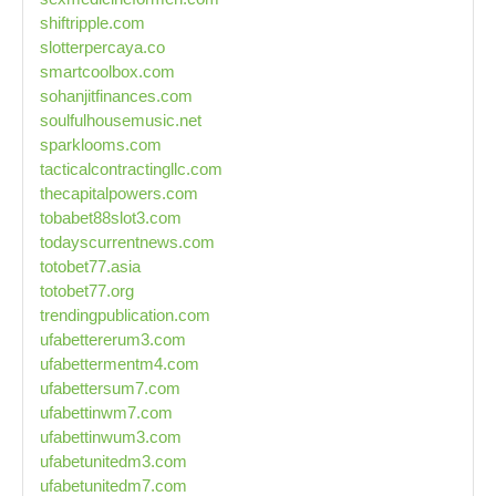
shiftripple.com
slotterpercaya.co
smartcoolbox.com
sohanjitfinances.com
soulfulhousemusic.net
sparklooms.com
tacticalcontractingllc.com
thecapitalpowers.com
tobabet88slot3.com
todayscurrentnews.com
totobet77.asia
totobet77.org
trendingpublication.com
ufabettererum3.com
ufabettermentm4.com
ufabettersum7.com
ufabettinwm7.com
ufabettinwum3.com
ufabetunitedm3.com
ufabetunitedm7.com