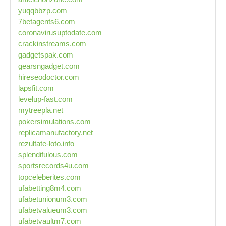
yuqqbbzp.com
7betagents6.com
coronavirusuptodate.com
crackinstreams.com
gadgetspak.com
gearsngadget.com
hireseodoctor.com
lapsfit.com
levelup-fast.com
mytreepla.net
pokersimulations.com
replicamanufactory.net
rezultate-loto.info
splendifulous.com
sportsrecords4u.com
topceleberites.com
ufabetting8m4.com
ufabetunionum3.com
ufabetvalueum3.com
ufabetvaultm7.com