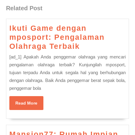
Related Post
Ikuti Game dengan
mposport: Pengalaman
Ikuti
Olahraga Terbaik
Game
[ad_1] Apakah Anda penggemar olahraga yang mencari
dengan
pengalaman olahraga terbaik? Kunjungilah mposport,
mposport:
tujuan terpadu Anda untuk segala hal yang berhubungan
dengan olahraga. Baik Anda penggemar berat sepak bola,
Pengalaman
penggemar bola
Olahraga
Terbaik
Read
Read More
More
Mansion77: Rumah Impian