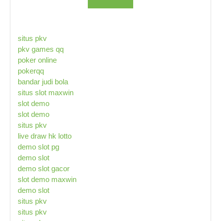
situs pkv
pkv games qq
poker online
pokerqq
bandar judi bola
situs slot maxwin
slot demo
slot demo
situs pkv
live draw hk lotto
demo slot pg
demo slot
demo slot gacor
slot demo maxwin
demo slot
situs pkv
situs pkv