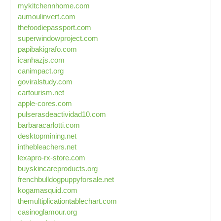
mykitchennhome.com
aumoulinvert.com
thefoodiepassport.com
superwindowproject.com
papibakigrafo.com
icanhazjs.com
canimpact.org
goviralstudy.com
cartourism.net
apple-cores.com
pulserasdeactividad10.com
barbaracarlotti.com
desktopmining.net
inthebleachers.net
lexapro-rx-store.com
buyskincareproducts.org
frenchbulldogpuppyforsale.net
kogamasquid.com
themultiplicationtablechart.com
casinoglamour.org