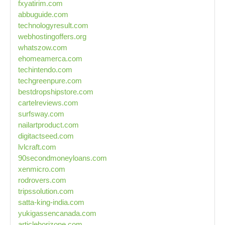
fxyatirim.com
abbuguide.com
technologyresult.com
webhostingoffers.org
whatszow.com
ehomeamerca.com
techintendo.com
techgreenpure.com
bestdropshipstore.com
cartelreviews.com
surfsway.com
nailartproduct.com
digitactseed.com
lvlcraft.com
90secondmoneyloans.com
xenmicro.com
rodrovers.com
tripssolution.com
satta-king-india.com
yukigassencanada.com
articlehorizone.com