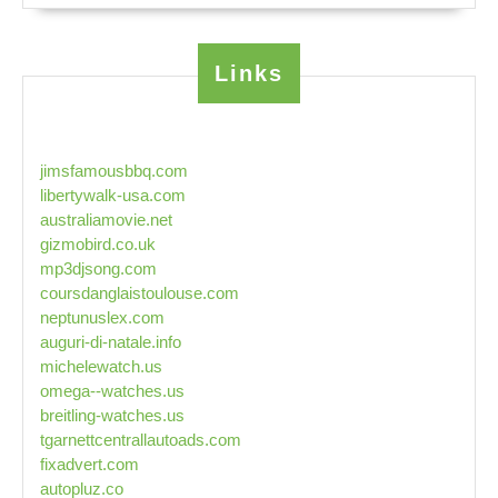
Links
jimsfamousbbq.com
libertywalk-usa.com
australiamovie.net
gizmobird.co.uk
mp3djsong.com
coursdanglaistoulouse.com
neptunuslex.com
auguri-di-natale.info
michelewatch.us
omega--watches.us
breitling-watches.us
tgarnettcentrallautoads.com
fixadvert.com
autopluz.co