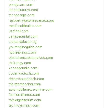
pondycars.com
techonfutures.com
techoologic.com
raspberryketonescanada.org
medihealthrules.com
usathrill.com
vshapedental.com
canfandalucia.org
yourengineguide.com
nybreakings.com
outstationcabsservices.com
thekrtagy.com
xchangeindia.com
coolmicrotech.com
dreamhousehack.com
the-techteacher.com
automobilenews-online.com
fashionalltimes.com
totaldigitalforum.com
technoarmaan.com