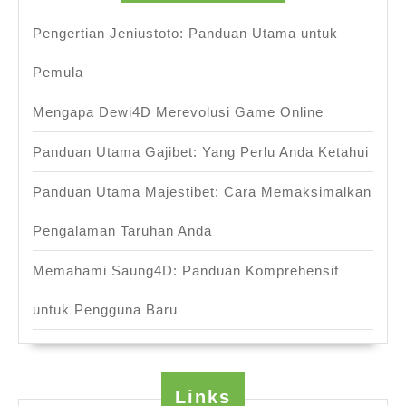
Pengertian Jeniustoto: Panduan Utama untuk
Pemula
Mengapa Dewi4D Merevolusi Game Online
Panduan Utama Gajibet: Yang Perlu Anda Ketahui
Panduan Utama Majestibet: Cara Memaksimalkan
Pengalaman Taruhan Anda
Memahami Saung4D: Panduan Komprehensif
untuk Pengguna Baru
Links