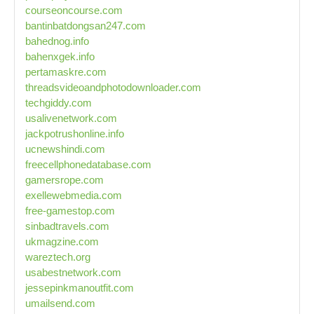
courseoncourse.com
bantinbatdongsan247.com
bahednog.info
bahenxgek.info
pertamaskre.com
threadsvideoandphotodownloader.com
techgiddy.com
usalivenetwork.com
jackpotrushonline.info
ucnewshindi.com
freecellphonedatabase.com
gamersrope.com
exellewebmedia.com
free-gamestop.com
sinbadtravels.com
ukmagzine.com
wareztech.org
usabestnetwork.com
jessepinkmanoutfit.com
umailsend.com