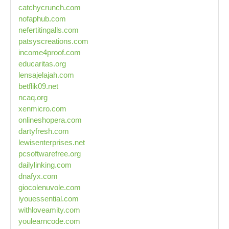
catchycrunch.com
nofaphub.com
nefertitingalls.com
patsyscreations.com
income4proof.com
educaritas.org
lensajelajah.com
betflik09.net
ncaq.org
xenmicro.com
onlineshopera.com
dartyfresh.com
lewisenterprises.net
pcsoftwarefree.org
dailylinking.com
dnafyx.com
giocolenuvole.com
iyouessential.com
withloveamity.com
youlearncode.com