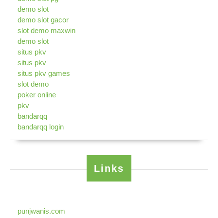
demo slot
demo slot gacor
slot demo maxwin
demo slot
situs pkv
situs pkv
situs pkv games
slot demo
poker online
pkv
bandarqq
bandarqq login
Links
punjwanis.com