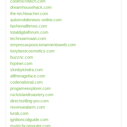
coolmicrotech.com
dreamhousehack.com
the-techteacher.com
automobilenews-online.com
fashionalltimes.com
totaldigitalforum.com
technoarmaan.com
empresasposicionamientoweb.com
tonybestcosmetics.com
buzznc.com
fxjoiner.com
skinbykindra.com
alltherageface.com
codenational.com
progameexplorer.com
rockislandroastery.com
directselling-pro.com
revenuealarm.com
lurab.com
ignitioncoilguide.com
mytechcomputer.com