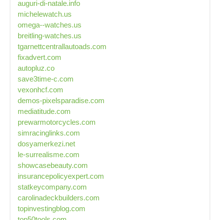
auguri-di-natale.info
michelewatch.us
omega--watches.us
breitling-watches.us
tgarnettcentrallautoads.com
fixadvert.com
autopluz.co
save3time-c.com
vexonhcf.com
demos-pixelsparadise.com
mediatitude.com
prewarmotorcycles.com
simracinglinks.com
dosyamerkezi.net
le-surrealisme.com
showcasebeauty.com
insurancepolicyexpert.com
statkeycompany.com
carolinadeckbuilders.com
topinvestingblog.com
top50tools.com