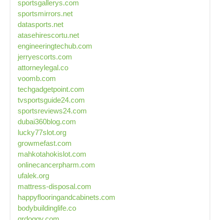
sportsgallerys.com
sportsmirrors.net
datasports.net
atasehirescortu.net
engineeringtechub.com
jerryescorts.com
attorneylegal.co
voomb.com
techgadgetpoint.com
tvsportsguide24.com
sportsreviews24.com
dubai360blog.com
lucky77slot.org
growmefast.com
mahkotahokislot.com
onlinecancerpharm.com
ufalek.org
mattress-disposal.com
happyflooringandcabinets.com
bodybuildinglife.co
qrdoggy.com