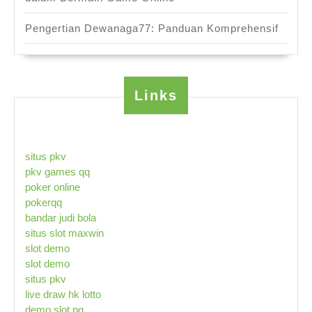
Pengertian Dewanaga77: Panduan Komprehensif
Links
situs pkv
pkv games qq
poker online
pokerqq
bandar judi bola
situs slot maxwin
slot demo
slot demo
situs pkv
live draw hk lotto
demo slot pg