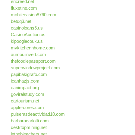
ericreed.net
fluxetine.com
mobilecasino8760.com
betqq3.net
casinoloans5.us
CasinoAuction.us
kipooglecouk.us
mykitchennhome.com
aumoulinvert.com
thefoodiepassport.com
superwindowproject.com
papibakigrafo.com
icanhazjs.com
canimpact.org
goviralstudy.com
cartourism.net
apple-cores.com
pulserasdeactividad10.com
barbaracarlotti.com
desktopmining.net
inthebleachers.net