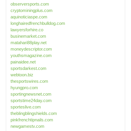
observersports.com
cryptominingplus.com
aquinoticiaspe.com
longhairedfrenchbulldog.com
lawyersforhire.co
businemarket.com
matahari88play.net
moneydescriptor.com
youthsmagazine.com
painaidee.net
sportsdarkest.com
webtoon.biz
thesportswires.com
hyungpro.com
sportingnewsnet.com
sportstime24day.com
sporteslive.com
theblingblingshields.com
pinkfrenchtipnails.com
newgamestv.com