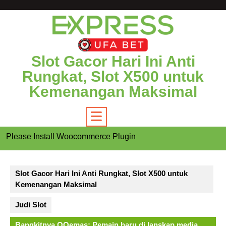
Skip
to
content
Slot Gacor Hari Ini Anti
Rungkat, Slot X500 untuk
Kemenangan Maksimal
Open
Please Install Woocommerce Plugin
Button
Slot Gacor Hari Ini Anti Rungkat, Slot X500 untuk
Kemenangan Maksimal
Judi Slot
Bangkitnya QQemas: Pemain baru di lanskap media