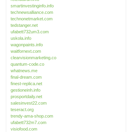
smartinvestinginfo.info
technewsalliance.com
technonetmarket.com
tedstanger.net
ufabett732um3.com
uskola.info
wagonpaints.info
waitfornext.com
clearvisionmarketing.co
quantum-code.co
whatnews.me
final-dream.com
finest-replica.net
gestioneinh.info
prosportdaily.net
salesinvest22.com
teseract.org
trendy-ama-shop.com
ufabett732m7.com
visiofood.com