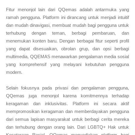
Fitur menonjol lain dari QQemas adalah antarmuka yang
ramah pengguna. Platform ini dirancang untuk menjadi intuitif
dan mudah dinavigasi, membuat mudah bagi pengguna untuk
terhubung dengan teman, berbagi pembaruan, dan
menemukan konten baru. Dengan berbagai fitur seperti profil
yang dapat disesuaikan, obrolan grup, dan opsi berbagi
multimedia, QQEMAS menawarkan pengalaman media sosial
yang komprehensif yang melayani kebutuhan pengguna
modern.
Selain fokusnya pada privasi dan pengalaman pengguna,
QQemas juga menonjol karena komitmennya terhadap
keragaman dan inklusivitas. Platform ini secara aktif
mempromosikan keragaman dan memberdayakan pengguna
dari semua lapisan masyarakat untuk berbagi cerita mereka
dan terhubung dengan orang lain. Dari LGBTQ+ Hak untuk
Kesetaraan Rasial, QQemas menyediakan platform bagi