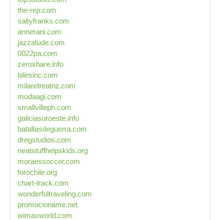
the-rep.com
saltyfranks.com
annerani.com
jazzatude.com
0022pa.com
zeroshare.info
bilesinc.com
milaretreatnz.com
modaagi.com
smallvilleph.com
galiciasuroeste.info
batallasdeguerra.com
dregstudios.com
neatstuffhelpskids.org
moraessoccer.com
forochile.org
chart-track.com
wonderfultraveling.com
promocioname.net
wimaxworld.com