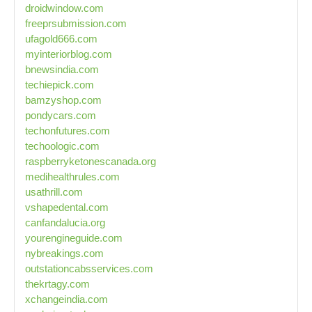
droidwindow.com
freeprsubmission.com
ufagold666.com
myinteriorblog.com
bnewsindia.com
techiepick.com
bamzyshop.com
pondycars.com
techonfutures.com
techoologic.com
raspberryketonescanada.org
medihealthrules.com
usathrill.com
vshapedental.com
canfandalucia.org
yourengineguide.com
nybreakings.com
outstationcabsservices.com
thekrtagy.com
xchangeindia.com