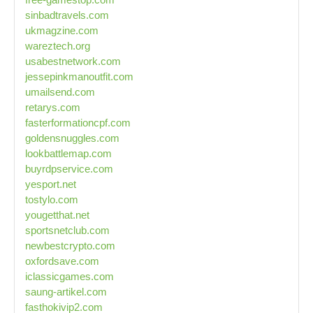
sinbadtravels.com
ukmagzine.com
wareztech.org
usabestnetwork.com
jessepinkmanoutfit.com
umailsend.com
retarys.com
fasterformationcpf.com
goldensnuggles.com
lookbattlemap.com
buyrdpservice.com
yesport.net
tostylo.com
yougetthat.net
sportsnetclub.com
newbestcrypto.com
oxfordsave.com
iclassicgames.com
saung-artikel.com
fasthokivip2.com