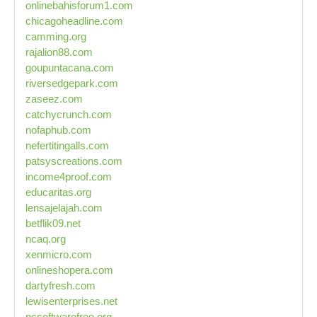
onlinebahisforum1.com
chicagoheadline.com
camming.org
rajalion88.com
goupuntacana.com
riversedgepark.com
zaseez.com
catchycrunch.com
nofaphub.com
nefertitingalls.com
patsyscreations.com
income4proof.com
educaritas.org
lensajelajah.com
betflik09.net
ncaq.org
xenmicro.com
onlineshopera.com
dartyfresh.com
lewisenterprises.net
pcsoftwarefree.org