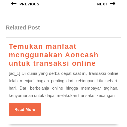
PREVIOUS
NEXT
Previous
Next
post:
post:
Related Post
Temukan manfaat
menggunakan Aoncash
Temuka
untuk transaksi online
manfaat
[ad_1] Di dunia yang serba cepat saat ini, transaksi online
menggu
telah menjadi bagian penting dari kehidupan kita sehari-
Aoncas
hari. Dari berbelanja online hingga membayar tagihan,
kenyamanan untuk dapat melakukan transaksi keuangan
untuk
transak
Read
Read More
online
More